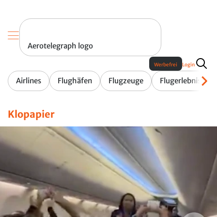
Aerotelegraph logo
Werbefrei
Login
Airlines
Flughäfen
Flugzeuge
Flugerlebnis
Klopapier