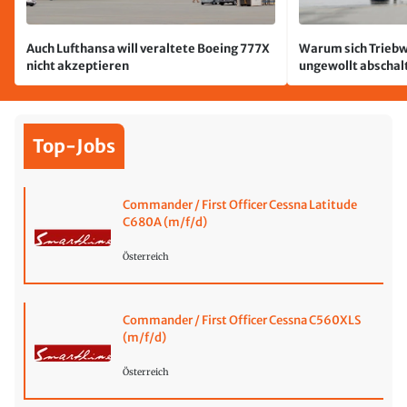
Auch Lufthansa will veraltete Boeing 777X
Warum sich Triebw
nicht akzeptieren
ungewollt abschal
passiert
Top-Jobs
Commander / First Officer Cessna Latitude
C680A (m/f/d)
Österreich
Commander / First Officer Cessna C560XLS
(m/f/d)
Österreich