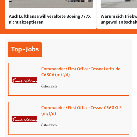
Auch Lufthansa will veraltete Boeing 777X
Warum sich Triebw
nicht akzeptieren
ungewollt abschal
passiert
Top-Jobs
Commander / First Officer Cessna Latitude
C680A (m/f/d)
Österreich
Commander / First Officer Cessna C560XLS
(m/f/d)
Österreich