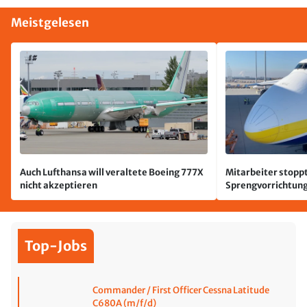
Meistgelesen
Auch Lufthansa will veraltete Boeing 777X
Mitarbeiter stoppt
nicht akzeptieren
Sprengvorrichtung
Leipzig/Halle
Top-Jobs
Commander / First Officer Cessna Latitude
C680A (m/f/d)