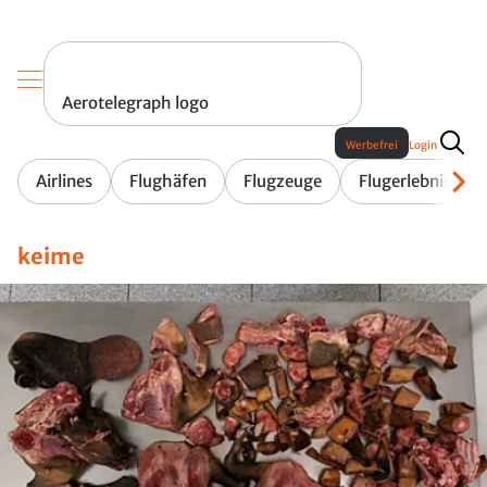
Aerotelegraph logo
Werbefrei
Login
Airlines
Flughäfen
Flugzeuge
Flugerlebnis
keime