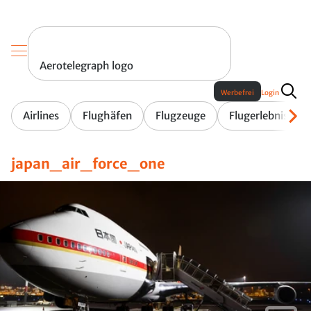
Aerotelegraph logo
Werbefrei
Login
Airlines
Flughäfen
Flugzeuge
Flugerlebnis
japan_air_force_one