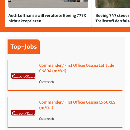
Auch Lufthansa will veraltete Boeing 777X
Boeing 747 steuert
nicht akzeptieren
Treibstoff den fal
Top-Jobs
Commander / First Officer Cessna Latitude
C680A (m/f/d)
Österreich
Commander / First Officer Cessna C560XLS
(m/f/d)
Österreich