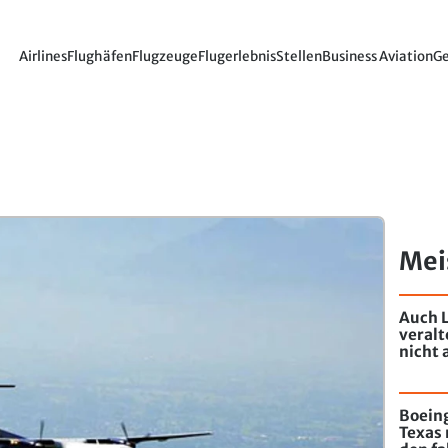
Airlines
Flughäfen
Flugzeuge
Flugerlebnis
Stellen
Business Aviation
Ge
Mei
Auch L
veral
nicht 
Boeing
Texas 