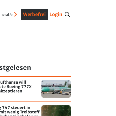
Werbefrei
Login
neral Aviation
Verteidigung
Interviews
Fracht
Geschichte
Sicherheit
Ko
stgelesen
ufthansa will
tete Boeing 777X
akzeptieren
 747 steuert in
mit wenig Treibstoff