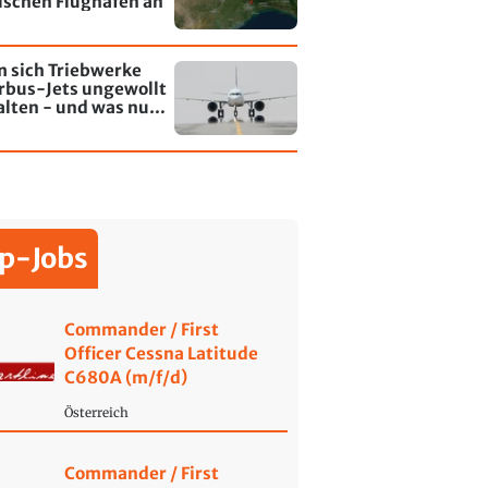
lschen Flughafen an
 sich Triebwerke
rbus-Jets ungewollt
alten - und was nun
rt
p-Jobs
Commander / First
Officer Cessna Latitude
C680A (m/f/d)
Österreich
Commander / First