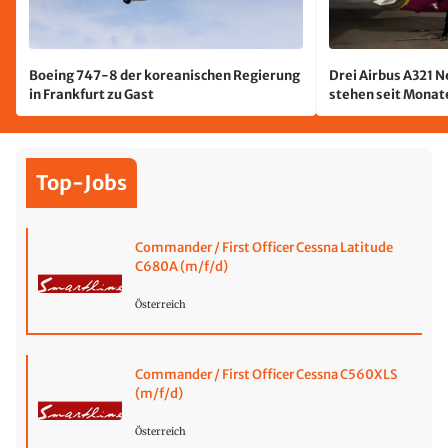
Boeing 747-8 der koreanischen Regierung
Drei Airbus A321 
in Frankfurt zu Gast
stehen seit Monate
jetzt wurde einer 
Top-Jobs
Commander / First Officer Cessna Latitude
C680A (m/f/d)
Österreich
Commander / First Officer Cessna C560XLS
(m/f/d)
Österreich