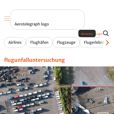
Aerotelegraph logo
Werbefrei
Login
Airlines
Flughäfen
Flugzeuge
Flugerlebnis
flugunfalluntersuchung