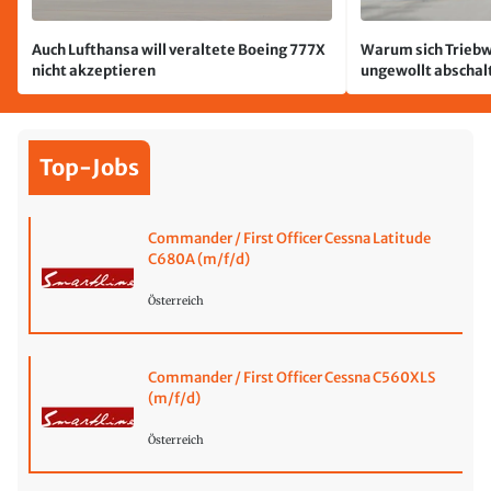
Auch Lufthansa will veraltete Boeing 777X
Warum sich Triebw
nicht akzeptieren
ungewollt abschal
passiert
Top-Jobs
Commander / First Officer Cessna Latitude
C680A (m/f/d)
Österreich
Commander / First Officer Cessna C560XLS
(m/f/d)
Österreich