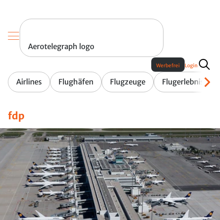
Aerotelegraph logo
Werbefrei
Login
Airlines
Flughäfen
Flugzeuge
Flugerlebnis
fdp