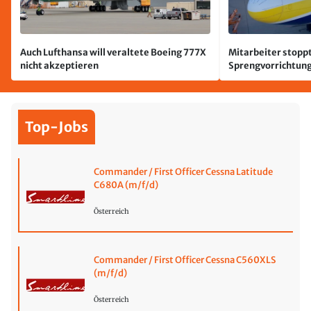
Auch Lufthansa will veraltete Boeing 777X
Mitarbeiter stoppt
nicht akzeptieren
Sprengvorrichtung
Leipzig/Halle
Top-Jobs
Commander / First Officer Cessna Latitude
C680A (m/f/d)
Österreich
Commander / First Officer Cessna C560XLS
(m/f/d)
Österreich