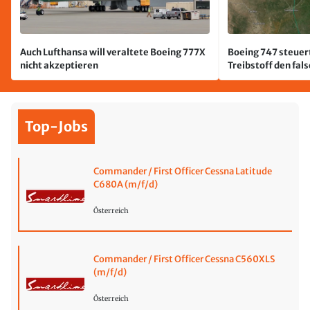
Auch Lufthansa will veraltete Boeing 777X
Boeing 747 steuert
nicht akzeptieren
Treibstoff den fal
Top-Jobs
Commander / First Officer Cessna Latitude
C680A (m/f/d)
Österreich
Commander / First Officer Cessna C560XLS
(m/f/d)
Österreich