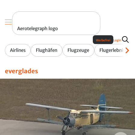
Aerotelegraph logo
Werbefrei
Login
Airlines
Flughäfen
Flugzeuge
Flugerlebnis
everglades