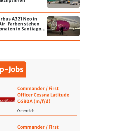
akzeptieren
irbus A321 Neo in
Air-Farben stehen
onaten in Santiago
le - jetzt wurde einer
affiti besprayt
p-Jobs
Commander / First
Officer Cessna Latitude
C680A (m/f/d)
Österreich
Commander / First