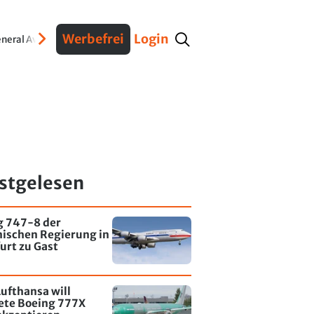
Werbefrei
Login
neral Aviation
Verteidigung
Interviews
Fracht
Geschichte
Sicherheit
Ko
stgelesen
g 747-8 der
nischen Regierung in
urt zu Gast
ufthansa will
tete Boeing 777X