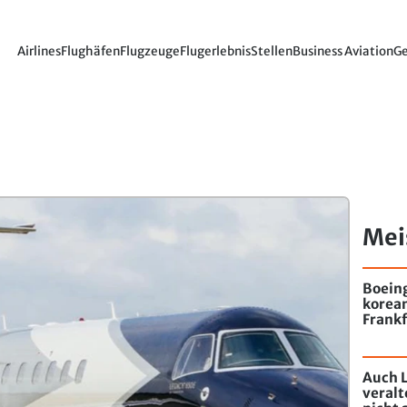
Airlines
Flughäfen
Flugzeuge
Flugerlebnis
Stellen
Business Aviation
Ge
Mei
Boein
korea
Frankf
Auch L
veral