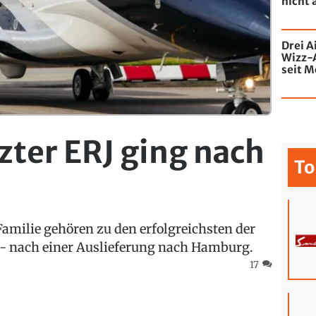
nicht 
Drei A
Wizz-
seit M
de Chi
mit Gr
zter ERJ ging nach
To
Familie gehören zu den erfolgreichsten der
n - nach einer Auslieferung nach Hamburg.
17