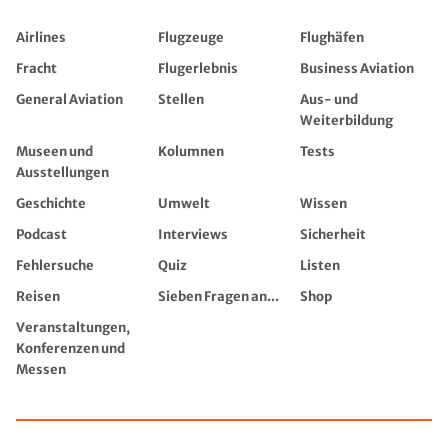
Airlines
Flugzeuge
Flughäfen
Fracht
Flugerlebnis
Business Aviation
General Aviation
Stellen
Aus- und
Weiterbildung
Museen und
Kolumnen
Tests
Ausstellungen
Geschichte
Umwelt
Wissen
Podcast
Interviews
Sicherheit
Fehlersuche
Quiz
Listen
Reisen
Sieben Fragen an...
Shop
Veranstaltungen,
Konferenzen und
Messen