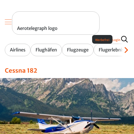
Aerotelegraph logo
Werbefrei
Login
Airlines
Flughäfen
Flugzeuge
Flugerlebnis
Cessna 182