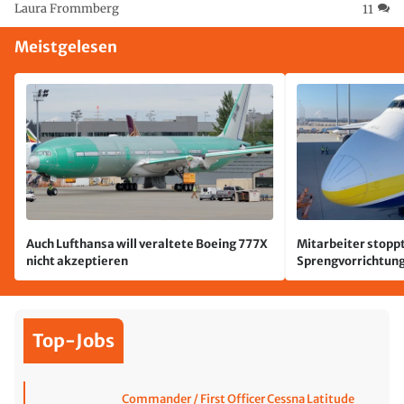
Laura Frommberg
11
Meistgelesen
Auch Lufthansa will veraltete Boeing 777X
Mitarbeiter stoppt
nicht akzeptieren
Sprengvorrichtung
Leipzig/Halle
Top-Jobs
Commander / First Officer Cessna Latitude