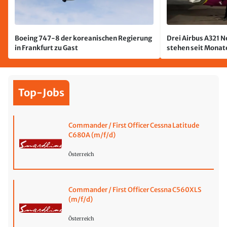
Boeing 747-8 der koreanischen Regierung
Drei Airbus A321 
in Frankfurt zu Gast
stehen seit Monate
jetzt wurde einer 
Top-Jobs
Commander / First Officer Cessna Latitude
C680A (m/f/d)
Österreich
Commander / First Officer Cessna C560XLS
(m/f/d)
Österreich