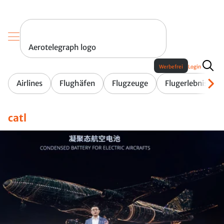
Aerotelegraph logo
Werbefrei
Login
Airlines
Flughäfen
Flugzeuge
Flugerlebnis
catl