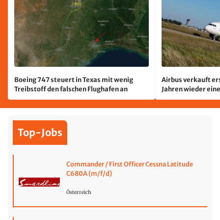
Boeing 747 steuert in Texas mit wenig
Airbus verkauft er
Treibstoff den falschen Flughafen an
Jahren wieder ein
Top-Jobs
Commander / First Officer Cessna Latitude
C680A (m/f/d)
Österreich