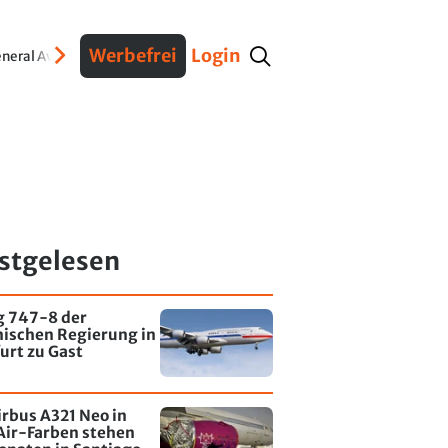
Werbefrei
Login
neral Aviation
Verteidigung
Interviews
Fracht
Geschichte
Sicherheit
Ko
stgelesen
g 747-8 der
nischen Regierung in
urt zu Gast
irbus A321 Neo in
Air-Farben stehen