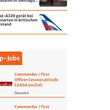
onaten in Santiago
le - jetzt wurde einer
affiti besprayt
ot-A320 gerät bei
tarten in kritischen
ustand
p-Jobs
Commander / First
Officer Cessna Latitude
C680A (m/f/d)
Österreich
Commander / First