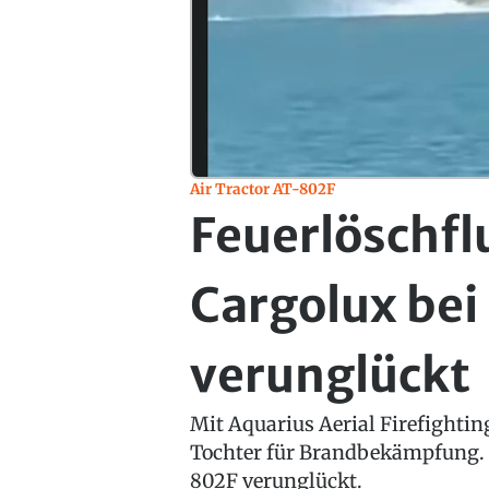
Air Tractor AT-802F
Feuerlöschf
Cargolux bei 
verunglückt
Mit Aquarius Aerial Firefightin
Tochter für Brandbekämpfung. In
802F verunglückt.