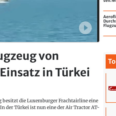
seit M
de Chi
mit Gr
Aerofl
Durchs
Flugz
lugzeug von
To
Einsatz in Türkei
g besitzt die Luxemburger Frachtairline eine
 der Türkei ist nun eine der Air Tractor AT-