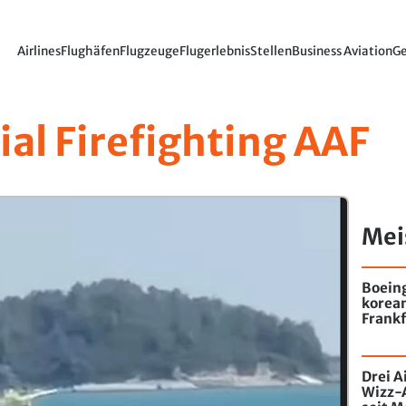
Airlines
Flughäfen
Flugzeuge
Flugerlebnis
Stellen
Business Aviation
Ge
ial Firefighting AAF
Mei
Boein
korea
Frankf
Drei A
Wizz-