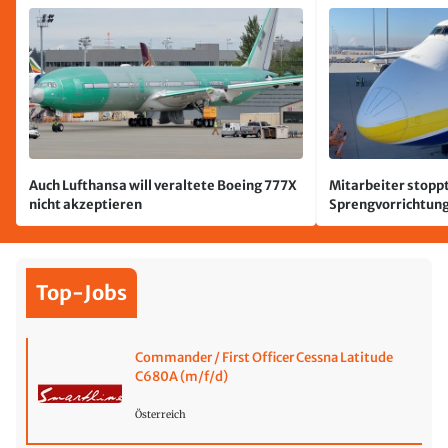
Auch Lufthansa will veraltete Boeing 777X
Mitarbeiter stoppt
nicht akzeptieren
Sprengvorrichtung
Leipzig/Halle
Top-Jobs
Commander / First Officer Cessna Latitude
C680A (m/f/d)
Österreich