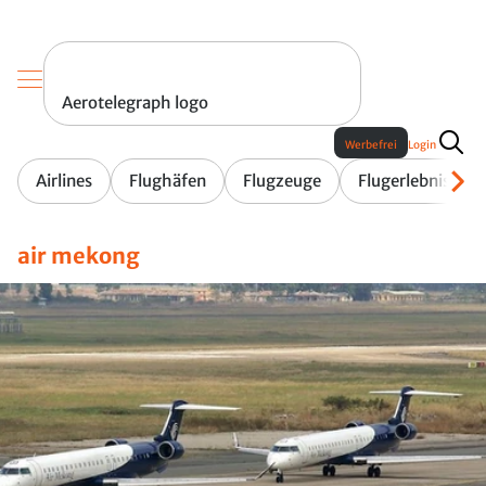
Aerotelegraph logo
Werbefrei
Login
Airlines
Flughäfen
Flugzeuge
Flugerlebnis
air mekong