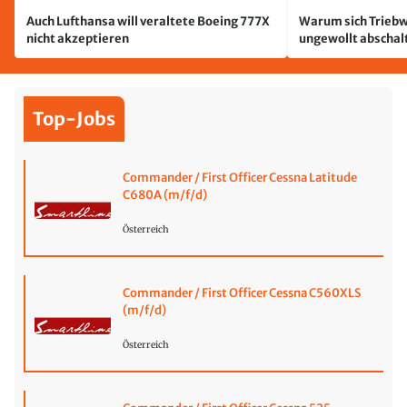
Auch Lufthansa will veraltete Boeing 777X
Warum sich Triebw
nicht akzeptieren
ungewollt abschal
passiert
Top-Jobs
Commander / First Officer Cessna Latitude
C680A (m/f/d)
Österreich
Commander / First Officer Cessna C560XLS
(m/f/d)
Österreich