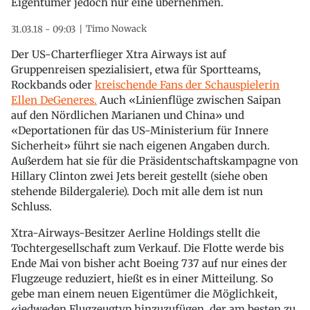
Eigentümer jedoch nur eine übernehmen.
Timo Nowack
31.03.18 - 09:03
Der US-Charterflieger Xtra Airways ist auf
Gruppenreisen spezialisiert, etwa für Sportteams,
Rockbands oder
kreischende Fans der Schauspielerin
Ellen DeGeneres.
Auch «Linienflüge zwischen Saipan
auf den Nördlichen Marianen und China» und
«Deportationen für das US-Ministerium für Innere
Sicherheit» führt sie nach eigenen Angaben durch.
Außerdem hat sie für die Präsidentschaftskampagne von
Hillary Clinton zwei Jets bereit gestellt (siehe oben
stehende Bildergalerie). Doch mit alle dem ist nun
Schluss.
Xtra-Airways-Besitzer Aerline Holdings stellt die
Tochtergesellschaft zum Verkauf. Die Flotte werde bis
Ende Mai von bisher acht Boeing 737 auf nur eines der
Flugzeuge reduziert, hießt es in einer Mitteilung. So
gebe man einem neuen Eigentümer die Möglichkeit,
«jedweden Flugzeugtyp hinzuzufügen, der am besten zu