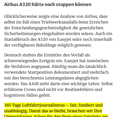
Airbus A320 hätte noch stoppen können
Glücklicherweise zeigte eine Analyse von Airbus, dass
selbst im Fall eines Triebwerksausfalls beim Erreichen
der Entscheidungsgeschwindigkeit die gesetzlichen
Sicherheitsmargen eingehalten worden wären. Auch ein
Startabbruch des A320 von Easyjet wäre noch innerhalb
der verfügbaren Bahnlänge möglich gewesen.
Dennoch stuften die Ermittler den Vorfall als
schwerwiegendes Ereignis ein. Easyjet hat inzwischen
die Verfahren angepasst. Künftig muss die tatsächlich
verwendete Startposition dokumentiert und mehrfach
mit den berechneten Leistungsdaten abgeglichen
werden. Das AAIB sieht darin eine wichtige Lehre: Selbst
erfahrene Crews sind nicht vor Routinefehlern und
kognitiven Fallen gefeit.
365 Tage Luftfahrtjournalismus – fair, fundiert und
unabhängig. Damit das so bleibt, brauchen wir Ihre
Unterstützung. Schon für den Preis eines Getränks am