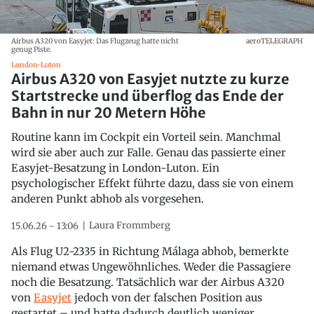
Airbus A320 von Easyjet: Das Flugzeug hatte nicht
aeroTELEGRAPH
genug Piste.
London-Luton
Airbus A320 von Easyjet nutzte zu kurze
Startstrecke und überflog das Ende der
Bahn in nur 20 Metern Höhe
Routine kann im Cockpit ein Vorteil sein. Manchmal
wird sie aber auch zur Falle. Genau das passierte einer
Easyjet-Besatzung in London-Luton. Ein
psychologischer Effekt führte dazu, dass sie von einem
anderen Punkt abhob als vorgesehen.
Laura Frommberg
15.06.26 - 13:06
Als Flug U2-2335 in Richtung Málaga abhob, bemerkte
niemand etwas Ungewöhnliches. Weder die Passagiere
noch die Besatzung. Tatsächlich war der Airbus A320
von
Easyjet
jedoch von der falschen Position aus
gestartet – und hatte dadurch deutlich weniger