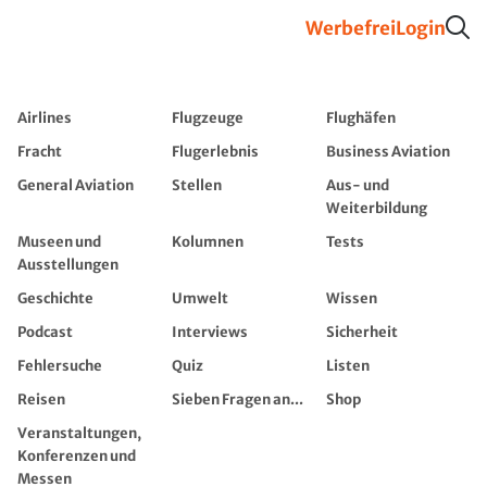
Werbefrei
Login
Airlines
Flugzeuge
Flughäfen
Fracht
Flugerlebnis
Business Aviation
General Aviation
Stellen
Aus- und
Weiterbildung
Museen und
Kolumnen
Tests
Ausstellungen
Geschichte
Umwelt
Wissen
Podcast
Interviews
Sicherheit
Fehlersuche
Quiz
Listen
Reisen
Sieben Fragen an...
Shop
Veranstaltungen,
Konferenzen und
Messen