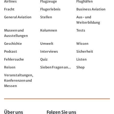
Airlines
Flugzeuge
Flughäfen
Fracht
Flugerlebnis
Business Aviation
General Aviation
Stellen
Aus- und
Weiterbildung
Museen und
Kolumnen
Tests
Ausstellungen
Geschichte
Umwelt
Wissen
Podcast
Interviews
Sicherheit
Fehlersuche
Quiz
Listen
Reisen
Sieben Fragen an...
Shop
Veranstaltungen,
Konferenzen und
Messen
Über uns
Folgen Sie uns