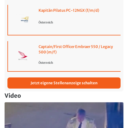
Kapitän Pilatus PC-12NGX (f/m/d)
Österreich
Captain/First Officer Embraer 550 / Legacy
500 (m/f)
Österreich
Jetzt eigene Stellenanzeige schalten
Video