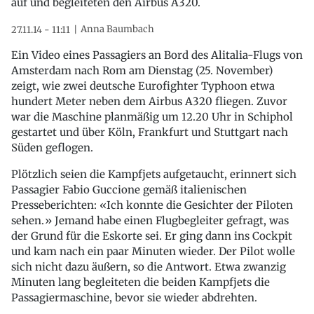
auf und begleiteten den Airbus A320.
Anna Baumbach
27.11.14 - 11:11
Ein Video eines Passagiers an Bord des Alitalia-Flugs von
Amsterdam nach Rom am Dienstag (25. November)
zeigt, wie zwei deutsche Eurofighter Typhoon etwa
hundert Meter neben dem Airbus A320 fliegen. Zuvor
war die Maschine planmäßig um 12.20 Uhr in Schiphol
gestartet und über Köln, Frankfurt und Stuttgart nach
Süden geflogen.
Plötzlich seien die Kampfjets aufgetaucht, erinnert sich
Passagier Fabio Guccione gemäß italienischen
Presseberichten: «Ich konnte die Gesichter der Piloten
sehen.» Jemand habe einen Flugbegleiter gefragt, was
der Grund für die Eskorte sei. Er ging dann ins Cockpit
und kam nach ein paar Minuten wieder. Der Pilot wolle
sich nicht dazu äußern, so die Antwort. Etwa zwanzig
Minuten lang begleiteten die beiden Kampfjets die
Passagiermaschine, bevor sie wieder abdrehten.