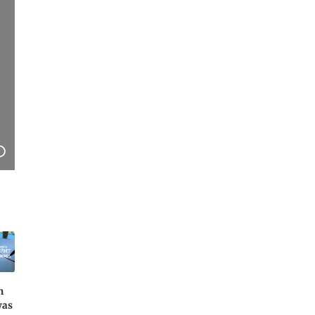
n
was