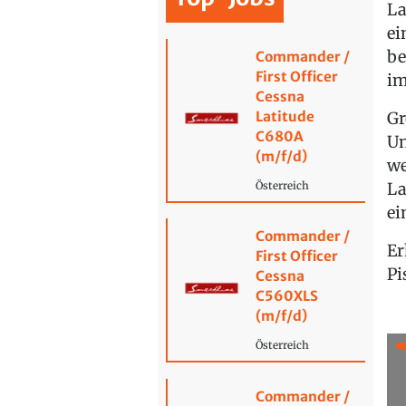
La
ei
be
Commander /
First Officer
im
Cessna
Latitude
Gr
C680A
Un
(m/f/d)
we
La
Österreich
ei
Commander /
Er
First Officer
Pi
Cessna
C560XLS
(m/f/d)
Österreich
Commander /