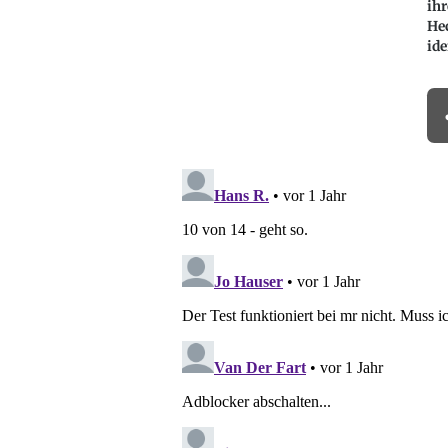
ih
He
ide