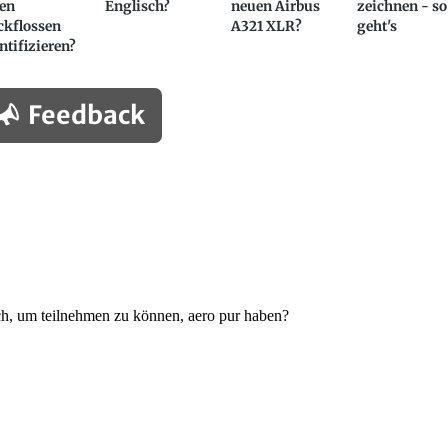
ren
Englisch?
neuen Airbus
zeichnen - so
ckflossen
A321 XLR?
geht's
ntifizieren?
Feedback