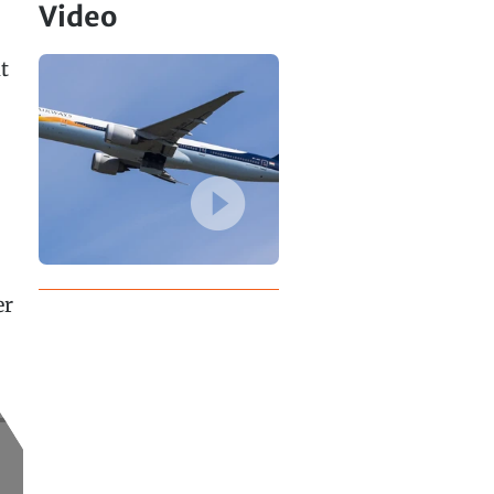
Video
t
er