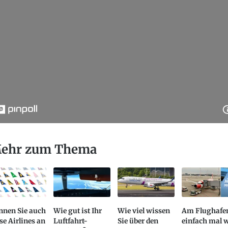
ehr zum Thema
nnen Sie auch
Wie gut ist Ihr
Wie viel wissen
Am Flughafe
se Airlines an
Luftfahrt-
Sie über den
einfach mal 