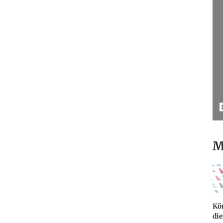
M
Kö
die