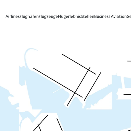
Airlines
Flughäfen
Flugzeuge
Flugerlebnis
Stellen
Business Aviation
Ge