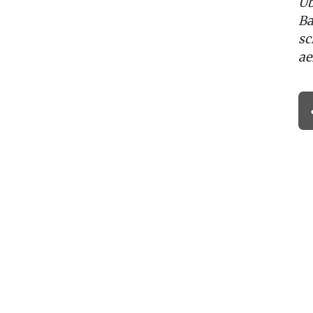
Üb
Ba
sc
ae