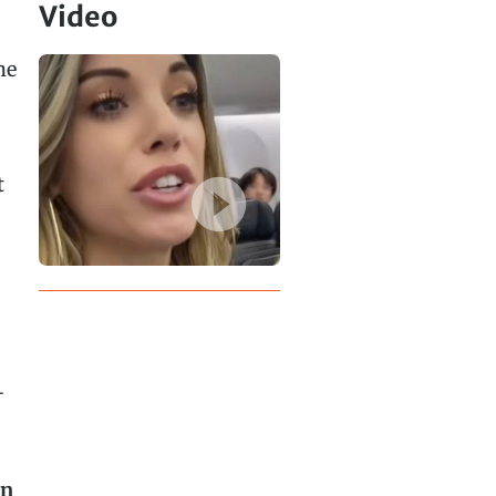
Video
he
t
-
in