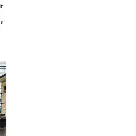
it
n
ie
z