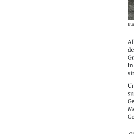
Bun
Al
de
Gr
in
si
Un
su
Ge
Me
Ge