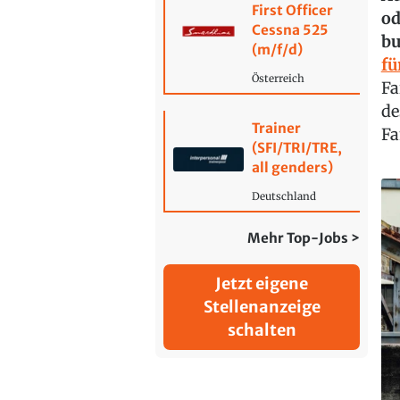
First Officer
od
Cessna 525
bu
(m/f/d)
fü
Österreich
Fa
de
Trainer
Fa
(SFI/TRI/TRE,
all genders)
Deutschland
Mehr Top-Jobs >
Jetzt eigene
Stellenanzeige
schalten