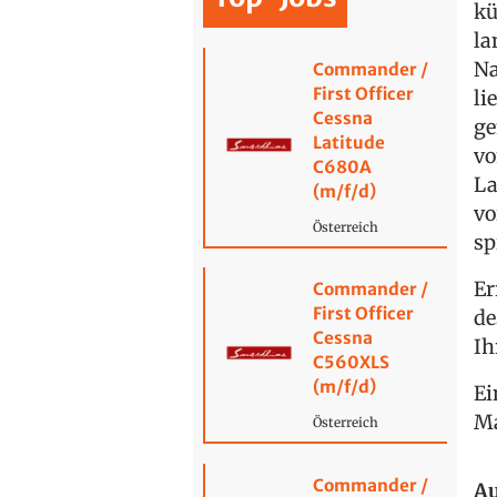
kü
la
Na
Commander /
First Officer
li
Cessna
ge
Latitude
vo
C680A
La
(m/f/d)
vo
Österreich
sp
Er
Commander /
First Officer
de
Cessna
Ih
C560XLS
(m/f/d)
Ei
Ma
Österreich
Commander /
Au