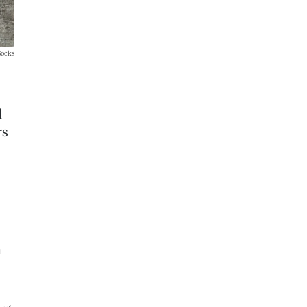
Socks
d
rs
m