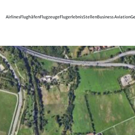
Airlines
Flughäfen
Flugzeuge
Flugerlebnis
Stellen
Business Aviation
Ge