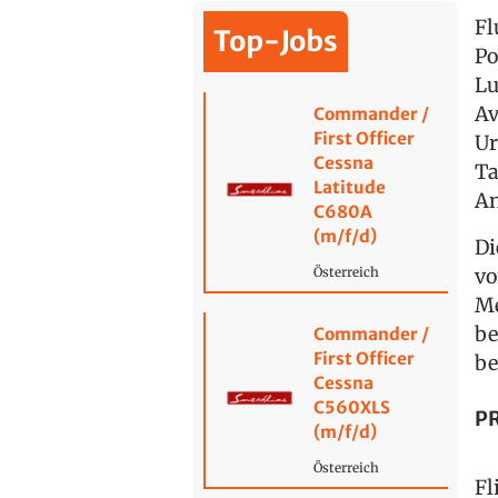
Fl
Top-Jobs
Po
Lu
Av
Commander /
First Officer
Ur
Cessna
Ta
Latitude
An
C680A
(m/f/d)
Di
vo
Österreich
Me
be
Commander /
First Officer
be
Cessna
C560XLS
PR
(m/f/d)
Österreich
Fl