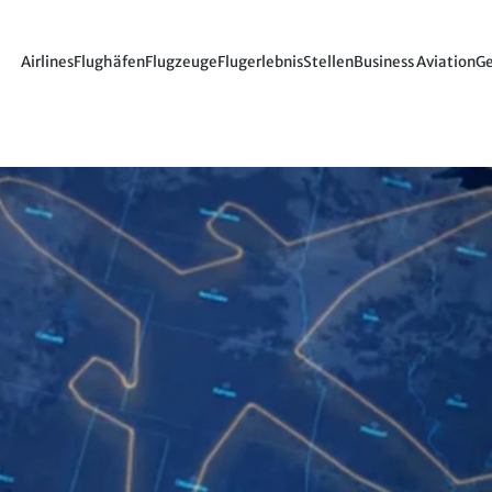
Airlines
Flughäfen
Flugzeuge
Flugerlebnis
Stellen
Business Aviation
Ge