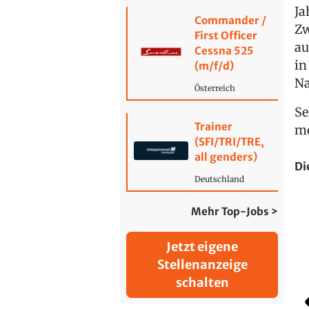
Ja
Commander /
Zw
First Officer
au
Cessna 525
in
(m/f/d)
Na
Österreich
Se
Trainer
me
(SFI/TRI/TRE,
all genders)
Di
Deutschland
Mehr Top-Jobs >
Jetzt eigene
Stellenanzeige
schalten