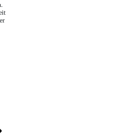
n.
eit
er