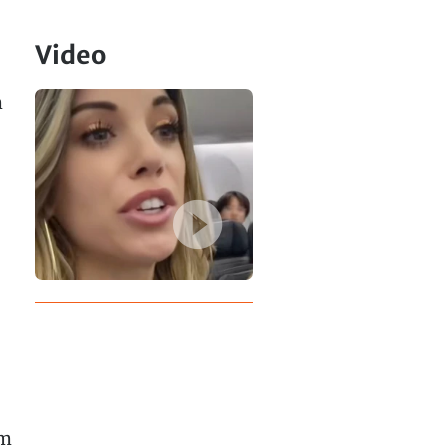
Video
m
im