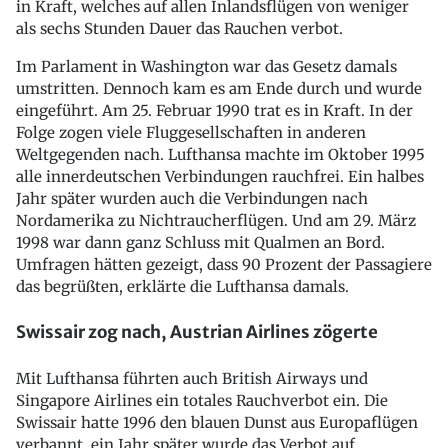
in Kraft, welches auf allen Inlandsflügen von weniger
als sechs Stunden Dauer das Rauchen verbot.
Im Parlament in Washington war das Gesetz damals
umstritten. Dennoch kam es am Ende durch und wurde
eingeführt. Am 25. Februar 1990 trat es in Kraft. In der
Folge zogen viele Fluggesellschaften in anderen
Weltgegenden nach. Lufthansa machte im Oktober 1995
alle innerdeutschen Verbindungen rauchfrei. Ein halbes
Jahr später wurden auch die Verbindungen nach
Nordamerika zu Nichtraucherflügen. Und am 29. März
1998 war dann ganz Schluss mit Qualmen an Bord.
Umfragen hätten gezeigt, dass 90 Prozent der Passagiere
das begrüßten, erklärte die Lufthansa damals.
Swissair zog nach, Austrian Airlines zögerte
Mit Lufthansa führten auch British Airways und
Singapore Airlines ein totales Rauchverbot ein. Die
Swissair hatte 1996 den blauen Dunst aus Europaflügen
verbannt, ein Jahr später wurde das Verbot auf