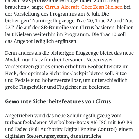
darauf, was professionelle Flugschulen zum Erfolg
brauchen», sagte
Cirrus-Aircraft-Chef Zean Nielsen
bei
der Vorstellung des Programms am 6. Juli. Die
bisherigen Trainingsflugzeuge Trac 20, Trac 22 und Trac
22T, die auf der SR-Baureihe von Cirrus basieren, bleiben
laut Nielsen weiterhin im Programm. Die Trac 10 soll
das Angebot lediglich ergänzen.
Denn anders als die bisherigen Flugzeuge bietet das neue
Modell nur Platz für drei Personen. Neben zwei
Vordersitzen gibt es einen erhöhten Beobachtersitz im
Heck, der optimale Sicht ins Cockpit bieten soll. Sitze
und Pedale sind höhenverstellbar, um unterschiedlich
große Flugschüler und Fluglehrer zu bedienen.
Gewohnte Sicherheitsfeatures von Cirrus
Angetrieben wird das neue Schulungsflugzeug vom
turboaufgeladenen Vierkolben-Rotax 916 ISC mit 160 PS
und Fadec (Full Authority Digital Engine Control), einem
digitalen Steuerungssystem, das sämtliche