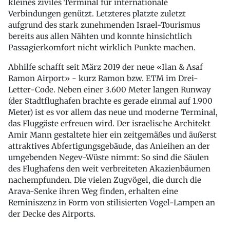
kleines ziviles Terminal für internationale
Verbindungen genützt. Letzteres platzte zuletzt
aufgrund des stark zunehmenden Israel-Tourismus
bereits aus allen Nähten und konnte hinsichtlich
Passagierkomfort nicht wirklich Punkte machen.
Abhilfe schafft seit März 2019 der neue «Ilan & Asaf
Ramon Airport» - kurz Ramon bzw. ETM im Drei-
Letter-Code. Neben einer 3.600 Meter langen Runway
(der Stadtflughafen brachte es gerade einmal auf 1.900
Meter) ist es vor allem das neue und moderne Terminal,
das Fluggäste erfreuen wird. Der israelische Architekt
Amir Mann gestaltete hier ein zeitgemäßes und äußerst
attraktives Abfertigungsgebäude, das Anleihen an der
umgebenden Negev-Wüste nimmt: So sind die Säulen
des Flughafens den weit verbreiteten Akazienbäumen
nachempfunden. Die vielen Zugvögel, die durch die
Arava-Senke ihren Weg finden, erhalten eine
Reminiszenz in Form von stilisierten Vogel-Lampen an
der Decke des Airports.