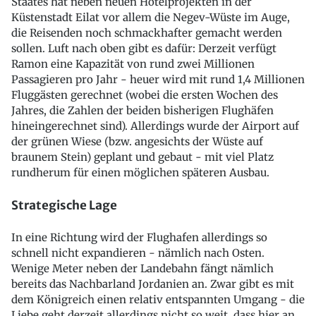
Staates hat neben neuen Hotelprojekten in der
Küstenstadt Eilat vor allem die Negev-Wüste im Auge,
die Reisenden noch schmackhafter gemacht werden
sollen. Luft nach oben gibt es dafür: Derzeit verfügt
Ramon eine Kapazität von rund zwei Millionen
Passagieren pro Jahr - heuer wird mit rund 1,4 Millionen
Fluggästen gerechnet (wobei die ersten Wochen des
Jahres, die Zahlen der beiden bisherigen Flughäfen
hineingerechnet sind). Allerdings wurde der Airport auf
der grünen Wiese (bzw. angesichts der Wüste auf
braunem Stein) geplant und gebaut - mit viel Platz
rundherum für einen möglichen späteren Ausbau.
Strategische Lage
In eine Richtung wird der Flughafen allerdings so
schnell nicht expandieren - nämlich nach Osten.
Wenige Meter neben der Landebahn fängt nämlich
bereits das Nachbarland Jordanien an. Zwar gibt es mit
dem Königreich einen relativ entspannten Umgang - die
Liebe geht derzeit allerdings nicht so weit, dass hier an