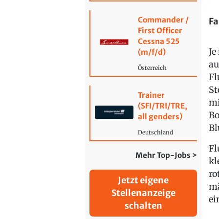
Commander /
Fa
First Officer
Cessna 525
Je
(m/f/d)
au
Österreich
Fl
St
Trainer
mi
(SFI/TRI/TRE,
Bo
all genders)
Bl
Deutschland
Fl
Mehr Top-Jobs >
kl
ro
Jetzt eigene
mä
Stellenanzeige
ei
schalten