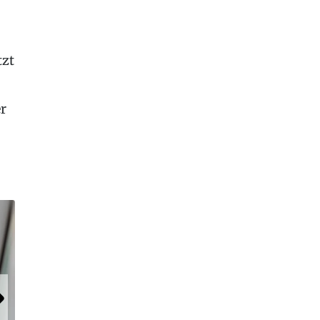
tzt
er