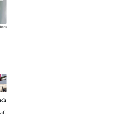
lines
So sieht das Halstuch der Purserinnen aus.
uch
aft