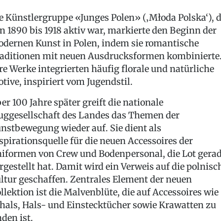
e Künstlergruppe «Junges Polen» (‚Młoda Polska‘), d
n 1890 bis 1918 aktiv war, markierte den Beginn der
dernen Kunst in Polen, indem sie romantische
aditionen mit neuen Ausdrucksformen kombinierte
re Werke integrierten häufig florale und natürliche
tive, inspiriert vom Jugendstil.
er 100 Jahre später greift die nationale
uggesellschaft des Landes das Themen der
nstbewegung wieder auf. Sie dient als
spirationsquelle für die neuen Accessoires der
iformen von Crew und Bodenpersonal, die Lot gera
rgestellt hat. Damit wird ein Verweis auf die polnisc
ltur geschaffen. Zentrales Element der neuen
llektion ist die Malvenblüte, die auf Accessoires wie
hals, Hals- und Einstecktücher sowie Krawatten zu
nden ist.