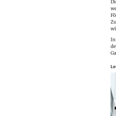
Di
we
Fö
Zu
wi
In
de
Ga
Lo