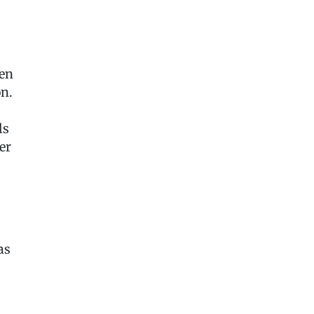
ten
n.
ls
er
as