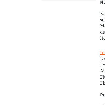
Nu
Ne
se
Mo
du
He
Im
Lo
fe
Ai
Fl
Fi
Po