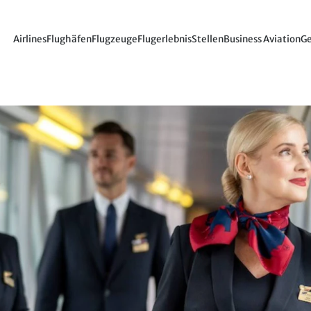
Airlines
Flughäfen
Flugzeuge
Flugerlebnis
Stellen
Business Aviation
Ge