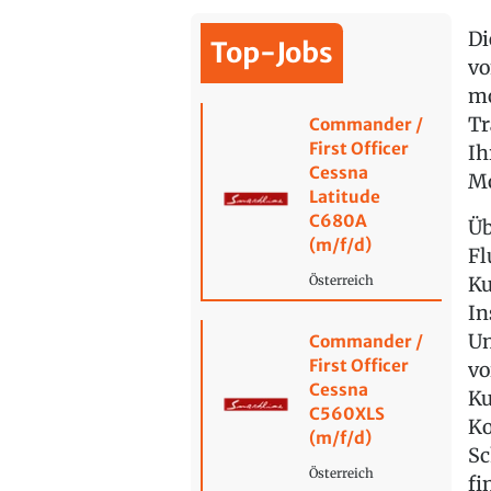
Di
Top-Jobs
vo
mo
Tr
Commander /
First Officer
Ih
Cessna
Mo
Latitude
C680A
Üb
(m/f/d)
Fl
Ku
Österreich
In
Un
Commander /
First Officer
vo
Cessna
Ku
C560XLS
Ko
(m/f/d)
Sc
Österreich
fi