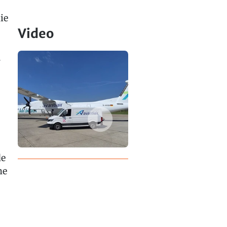
ie
Video
.
de
he