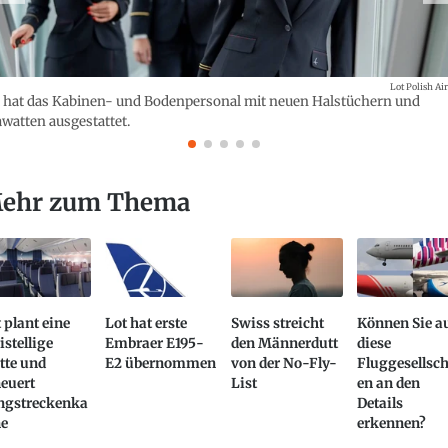
Lot Polish Air
 hat das Kabinen- und Bodenpersonal mit neuen Halstüchern und
watten ausgestattet.
ehr zum Thema
 plant eine
Lot hat erste
Swiss streicht
Können Sie a
istellige
Embraer E195-
den Männerdutt
diese
tte und
E2 übernommen
von der No-Fly-
Fluggesellsch
euert
List
en an den
ngstreckenka
Details
ne
erkennen?