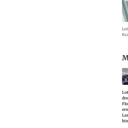
Lot
Kra
M
Lot
dre
Flo
ern
La
bi