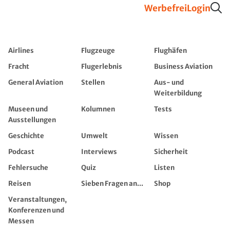
Werbefrei
Login
Airlines
Flugzeuge
Flughäfen
Fracht
Flugerlebnis
Business Aviation
General Aviation
Stellen
Aus- und
Weiterbildung
Museen und
Kolumnen
Tests
Ausstellungen
Geschichte
Umwelt
Wissen
Podcast
Interviews
Sicherheit
Fehlersuche
Quiz
Listen
Reisen
Sieben Fragen an...
Shop
Veranstaltungen,
Konferenzen und
Messen