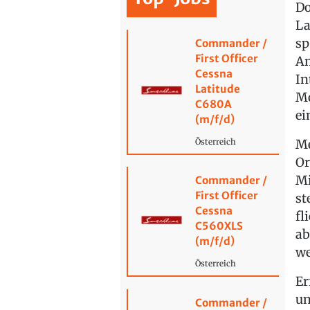
Do
La
sp
Commander /
First Officer
Am
Cessna
In
Latitude
Mc
C680A
ei
(m/f/d)
Me
Österreich
Or
Mi
Commander /
First Officer
st
Cessna
fl
C560XLS
ab
(m/f/d)
we
Österreich
Er
un
Commander /