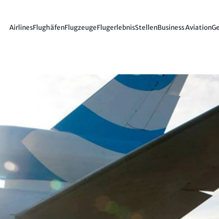
Airlines
Flughäfen
Flugzeuge
Flugerlebnis
Stellen
Business Aviation
Ge