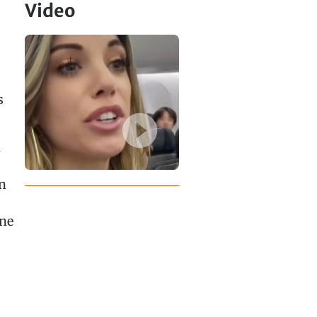
Video
s
n
rn
ine