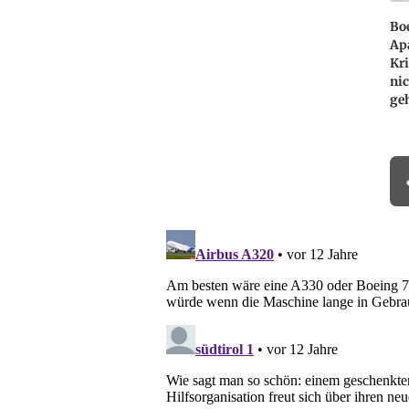
Bo
Ap
Kri
nic
ge