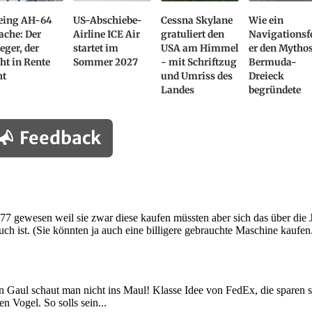
eing AH-64
US-Abschiebe-
Cessna Skylane
Wie ein
ache: Der
Airline ICE Air
gratuliert den
Navigationsf
eger, der
startet im
USA am Himmel
er den Mytho
ht in Rente
Sommer 2027
- mit Schriftzug
Bermuda-
ht
und Umriss des
Dreieck
Landes
begründete
Feedback