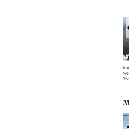
Ein
Wec
Tre
M