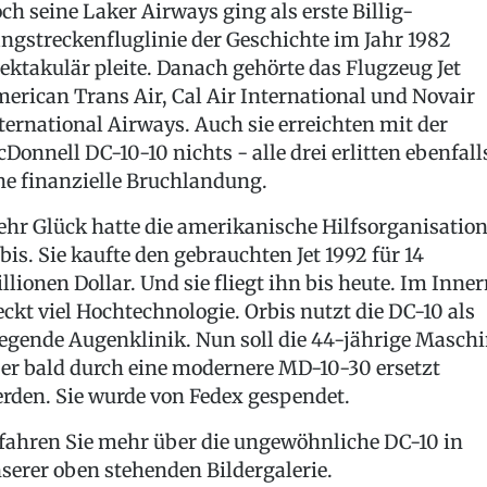
ch seine Laker Airways ging als erste Billig-
ngstreckenfluglinie der Geschichte im Jahr 1982
ektakulär pleite. Danach gehörte das Flugzeug Jet
erican Trans Air, Cal Air International und Novair
ternational Airways. Auch sie erreichten mit der
Donnell DC-10-10 nichts - alle drei erlitten ebenfall
ne finanzielle Bruchlandung.
hr Glück hatte die amerikanische Hilfsorganisatio
bis. Sie kaufte den gebrauchten Jet 1992 für 14
llionen Dollar. Und sie fliegt ihn bis heute. Im Inne
eckt viel Hochtechnologie. Orbis nutzt die DC-10 als
iegende Augenklinik. Nun soll die 44-jährige Masch
er bald durch eine modernere MD-10-30 ersetzt
rden. Sie wurde von Fedex gespendet.
fahren Sie mehr über die ungewöhnliche DC-10 in
serer oben stehenden Bildergalerie.