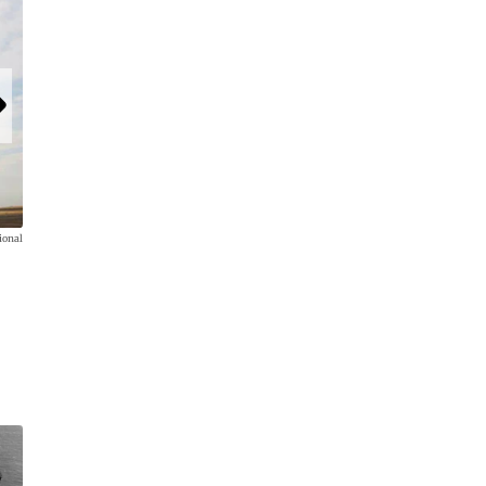
ional
Der Zweck des Flugzeuges bleibt jedoch der gleiche: Im Innern 
moderne Augenklinik. Orbis fliegt damit in Entwicklungslände
Spitzenmedizin sonst nicht erhältlich ist.