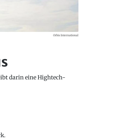
Orbis International
us
ibt darin eine Hightech-
ck.