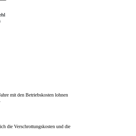
ehl
s