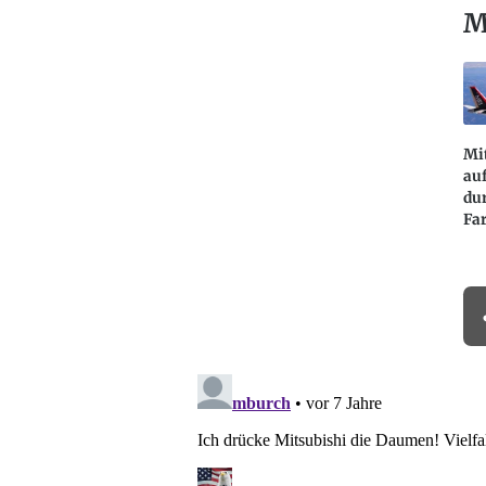
M
Mit
au
du
Fa