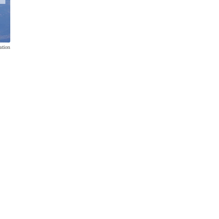
ation
Europa-Debüt im Juni 2017: Der MRJ bei der Luftfahrtschau Le B