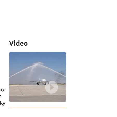
Video
are
n
Sky