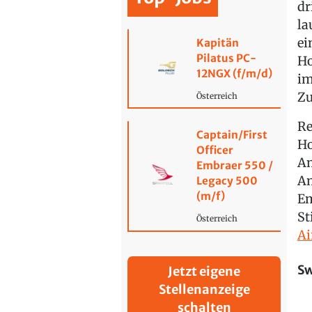
dr
la
ei
Kapitän
Pilatus PC-
Ho
12NGX (f/m/d)
im
Zu
Österreich
Re
Captain/First
Ho
Officer
Am
Embraer 550 /
Am
Legacy 500
(m/f)
Em
St
Österreich
Ai
Sw
Jetzt eigene
Stellenanzeige
schalten