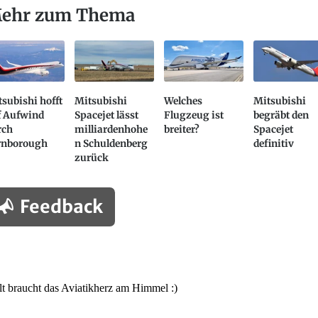
ehr zum Thema
subishi hofft
Mitsubishi
Welches
Mitsubishi
f Aufwind
Spacejet lässt
Flugzeug ist
begräbt den
rch
milliardenhohe
breiter?
Spacejet
rnborough
n Schuldenberg
definitiv
zurück
Feedback