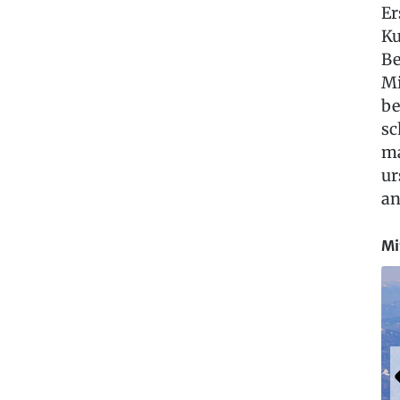
Er
Ku
Be
Mi
be
sc
ma
ur
an
Mi