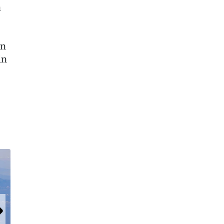
n
un
in