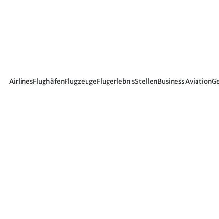
Airlines
Flughäfen
Flugzeuge
Flugerlebnis
Stellen
Business Aviation
Ge