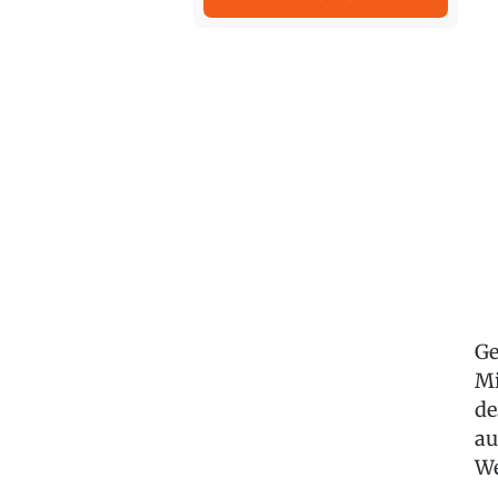
Ge
Mi
de
au
We