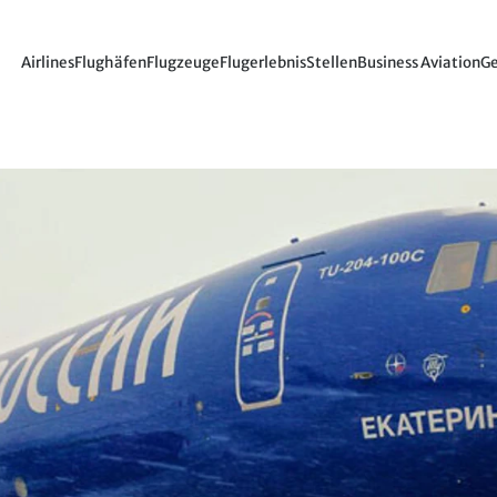
Airlines
Flughäfen
Flugzeuge
Flugerlebnis
Stellen
Business Aviation
Ge