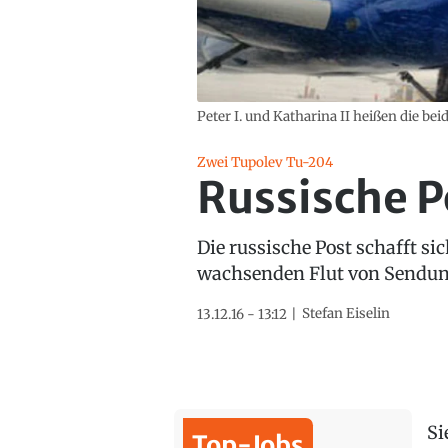
Peter I. und Katharina II heißen die b
Zwei Tupolev Tu-204
Russische P
Die russische Post schafft s
wachsenden Flut von Sendun
Stefan Eiselin
13.12.16 - 13:12
Si
Top-Jobs