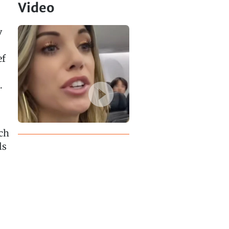
Video
v
ef
.
ch
ls