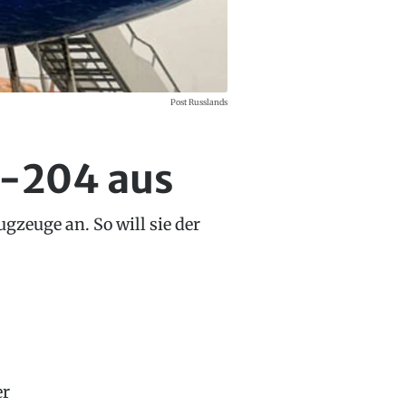
Post Russlands
u-204 aus
gzeuge an. So will sie der
er