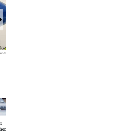
lands
Jeder der zweistrahligen Jets kann rund 30 Tonnen Fracht übe
Kilometer transportieren.
er
cher