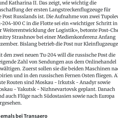
 und Katharina II. Das zeigt, wie wichtig die
schaffung der ersten Langstreckenflugzeuge für
e Post Russlands ist. Die Aufnahme von zwei Tupole
-204-100 C in die Flotte sei ein «wichtiger Schritt in
r Weiterentwicklung der Logistik», betonte Post-Ch
itry Strashnov bei einer Medienkonferenz Anfang
zember. Bislang betrieb die Post nur Kleinflugzeuge
t den zwei neuen Tu-204 will die russische Post die
eigende Zahl von Sendungen aus dem Onlinehandel
wältigen. Zuerst sollen sie die beiden Maschinen na
birien und in den russischen Fernen Osten fliegen. A
ste Routen sind Moskau - Irkutsk - Anadyr sowie
skau - Yakutsk - Nizhnevartovsk geplant. Danach
nd auch Flüge nach Südostasien sowie nach Europa
rgesehen.
emals bei Transaero