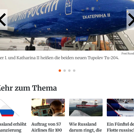
Post Russ
er I. und Katharina II heißen die beiden neuen Tupolev Tu-204.
ehr zum Thema
ssland erhöht
Auftrag von S7
Wie Russland
Ein Fünftel d
nanzierung
Airlines für 100
darum ringt, die
Flotte russis