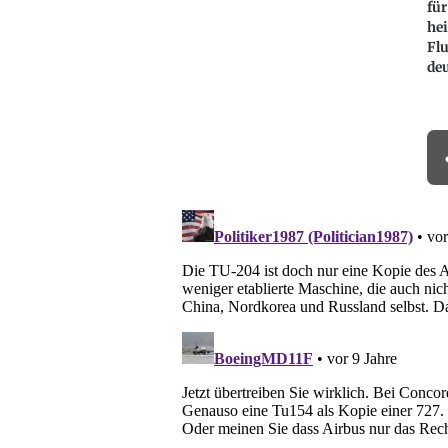
für
he
Fl
deu