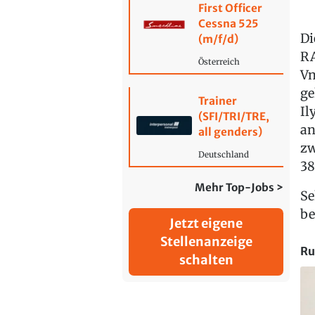
First Officer
Cessna 525
Di
(m/f/d)
RA
Österreich
Vn
ge
Trainer
Il
(SFI/TRI/TRE,
an
all genders)
zw
Deutschland
38
Mehr Top-Jobs >
Se
be
Jetzt eigene
Stellenanzeige
Ru
schalten