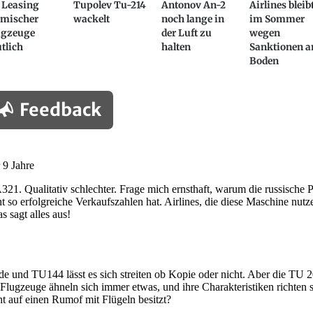
 Leasing
Tupolev Tu-214
Antonov An-2
Airlines bleib
imischer
wackelt
noch lange in
im Sommer
ugzeuge
der Luft zu
wegen
tlich
halten
Sanktionen 
Boden
Feedback