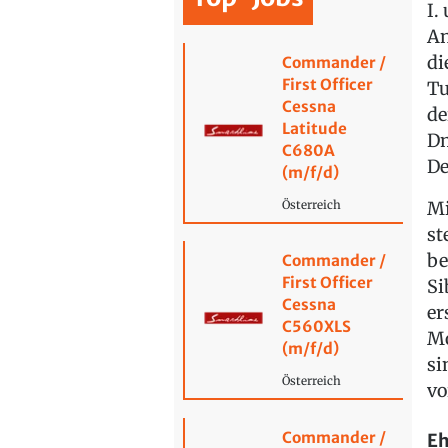
I.
An
di
Commander /
First Officer
Tu
Cessna
de
Latitude
Dm
C680A
De
(m/f/d)
Mi
Österreich
st
be
Commander /
First Officer
Si
Cessna
er
C560XLS
Mo
(m/f/d)
si
Österreich
vo
Commander /
Eh