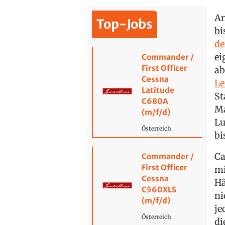
An
Top-Jobs
bi
de
ei
Commander /
First Officer
ab
Cessna
Le
Latitude
St
C680A
Ma
(m/f/d)
Lu
Österreich
bi
Ca
Commander /
First Officer
mi
Cessna
Hä
C560XLS
ni
(m/f/d)
je
Österreich
di