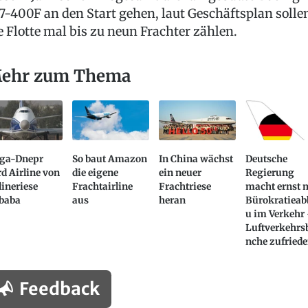
7-400F an den Start gehen, laut Geschäftsplan solle
e Flotte mal bis zu neun Frachter zählen.
ehr zum Thema
lga-Dnepr
So baut Amazon
In China wächst
Deutsche
d Airline von
die eigene
ein neuer
Regierung
ineriese
Frachtairline
Frachtriese
macht ernst 
ibaba
aus
heran
Bürokratieab
u im Verkehr 
Luftverkehrs
nche zufried
Feedback