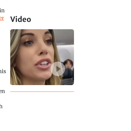
in
er
Video
nis
en
h