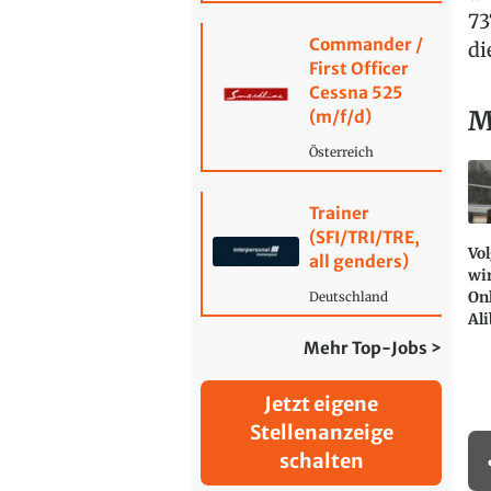
73
Commander /
di
First Officer
Cessna 525
M
(m/f/d)
Österreich
Trainer
(SFI/TRI/TRE,
Vo
all genders)
wir
Onl
Deutschland
Al
Mehr Top-Jobs >
Jetzt eigene
Stellenanzeige
schalten