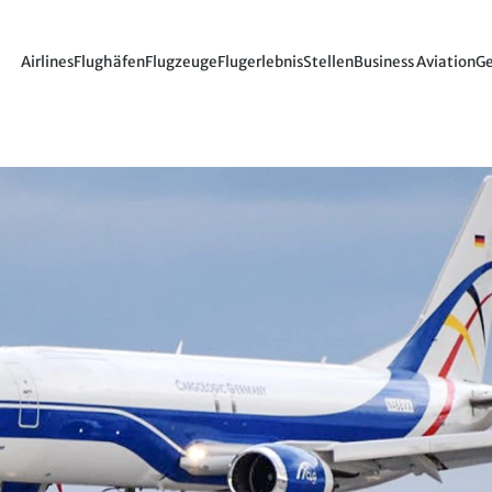
Airlines
Flughäfen
Flugzeuge
Flugerlebnis
Stellen
Business Aviation
Ge