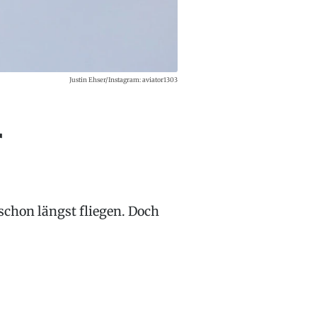
Justin Ehser/Instagram: aviator1303
r
schon längst fliegen. Doch