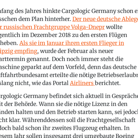
fang des Jahres hinkte Cargologic Germany schon e
sschen dem Plan hinterher.
Der neue deutsche Ableg
r russischen Frachtgruppe Volga-Dnepr
wollte
gentlich im Dezember 2018 zu den ersten Flügen
heben.
Als sie im Januar ihren ersten Flieger in
ipzig empfing
, wurde der Februar als neuer
arttermin genannt. Doch noch immer steht die
schine geparkt auf dem Vorfeld, denn das deutsche
ftfahrtbundesamt erteilte die nötige Betriebserlaub
slang nicht, wie das Portal
Airliners
berichtet.
rgologic Germany befindet sich aktuell in Gespräch
t der Behörde. Wann sie die nötige Lizenz in den
nden halten und den Betrieb starten kann, sei jedoc
cht klar. Währenddessen soll die Frachtgesellschaft
doch bald schon ihr zweites Flugzeug erhalten. In
esem Jahr sollen insgesamt drei umgebaute Boeing