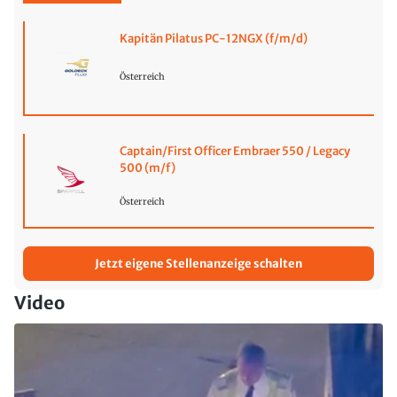
Kapitän Pilatus PC-12NGX (f/m/d)
Österreich
Captain/First Officer Embraer 550 / Legacy
500 (m/f)
Österreich
Jetzt eigene Stellenanzeige schalten
Video