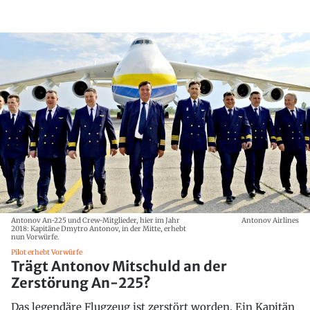
Antonov An-225 und Crew-Mitglieder, hier im Jahr
Antonov Airlines
2018: Kapitäne Dmytro Antonov, in der Mitte, erhebt
nun Vorwürfe.
Pilot erhebt Vorwürfe
Trägt Antonov Mitschuld an der
Zerstörung An-225?
Das legendäre Flugzeug ist zerstört worden. Ein Kapitän