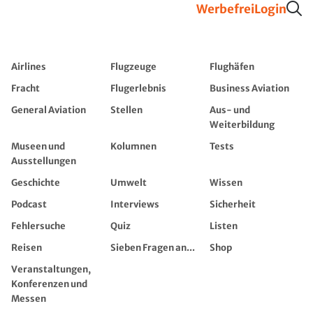
Werbefrei
Login
Airlines
Flugzeuge
Flughäfen
Fracht
Flugerlebnis
Business Aviation
General Aviation
Stellen
Aus- und
Weiterbildung
Museen und
Kolumnen
Tests
Ausstellungen
Geschichte
Umwelt
Wissen
Podcast
Interviews
Sicherheit
Fehlersuche
Quiz
Listen
Reisen
Sieben Fragen an...
Shop
Veranstaltungen,
Konferenzen und
Messen