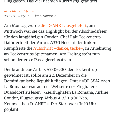
Fluggästen. Das Ziel hat sich kurzfristig geändert.
Aktualisiert vor 3 Jahren
Timo Nowack
22.12.23 - 05:12
Am Montag wurde
die D-ANRT ausgeliefert
, am
Mittwoch war sie das Highlight bei der Abschiedsfeier
für den langjährigen Condor-Chef Ralf Teckentrup.
Dafür erhielt der Airbus A330 Neo auf der linken
Rumpfseite die
Aufschrift «danke, tecke»
, in Anlehnung
an Teckentrups Spitznamen. Am Freitag steht nun
schon der erste Passagiereinsatz an
Der brandneue Airbus A330-900, der Teckentrup
gewidmet ist, sollte am 22. Dezember in die
Dominikanische Republik fliegen. Unter «DE 3842 nach
La Romana» war auf der Webseite des Flughafens
Düsseldorf zu lesen: «Zielflughafen La Romana, Airline
Condor, Flugzeugtyp Airbus A-330-900 Neo,
Kennzeichen D-ANRT.» Der Start war für 10 Uhr
geplant.