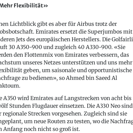
ehr Flexibilität»
nen Lichtblick gibt es aber für Airbus trotz der
obsbotschaft. Emirates ersetzt die Superjumbos mit
deren Jets des europäischen Herstellers. Die Golfairl
uft 30 A350-900 und zugleich 40 A330-900. «Sie
rden den Flottenmix von Emirates verbessern, das
chstum unseres Netzes unterstützen und uns mehr
exibilität geben, um saisonale und opportunistische
chfrage zu bedienen», so Ahmed bin Saeed Al
aktoum.
e A350 wird Emirates auf Langstrecken von acht bis
ölf Stunden Flugdauer einsetzen. Die A330 Neo sind
r regionale Strecken vorgesehen. Zugleich sind sie
ngeplant, um neue Routen zu testen, wo die Nachfra
 Anfang noch nicht so groß ist.