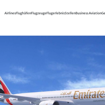
Airlines
Flughäfen
Flugzeuge
Flugerlebnis
Stellen
Business Aviation
Ge