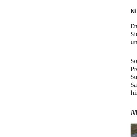
Ni
Em
Si
un
So
Pr
Su
Sa
hi
M