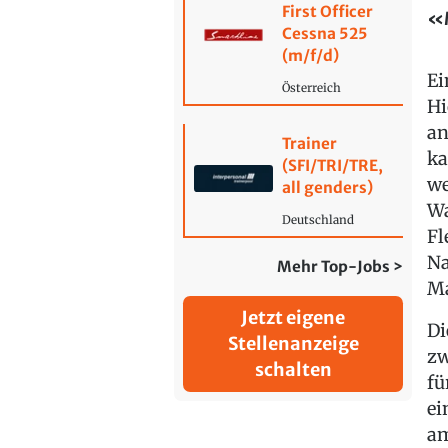
First Officer
«M
Cessna 525
(m/f/d)
Ei
Österreich
Hi
an
Trainer
ka
(SFI/TRI/TRE,
we
all genders)
Wa
Deutschland
Fl
Na
Mehr Top-Jobs >
M
Jetzt eigene
Di
Stellenanzeige
zw
schalten
fü
ei
am