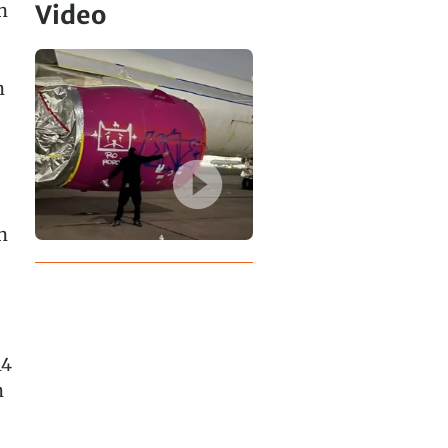
h
Video
h
n
14
h