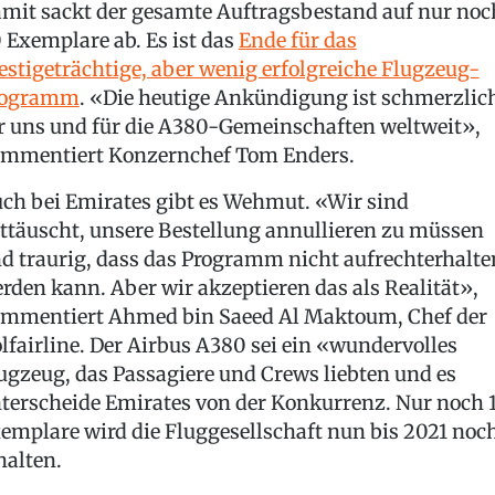
mit sackt der gesamte Auftragsbestand auf nur noc
 Exemplare ab. Es ist das
Ende für das
estigeträchtige, aber wenig erfolgreiche Flugzeug-
rogramm
. «Die heutige Ankündigung ist schmerzlic
r uns und für die A380-Gemeinschaften weltweit»,
mmentiert Konzernchef Tom Enders.
ch bei Emirates gibt es Wehmut. «Wir sind
ttäuscht, unsere Bestellung annullieren zu müssen
d traurig, dass das Programm nicht aufrechterhalte
rden kann. Aber wir akzeptieren das als Realität»,
mmentiert Ahmed bin Saeed Al Maktoum, Chef der
lfairline. Der Airbus A380 sei ein «wundervolles
ugzeug, das Passagiere und Crews liebten und es
terscheide Emirates von der Konkurrenz. Nur noch 
emplare wird die Fluggesellschaft nun bis 2021 noc
halten.