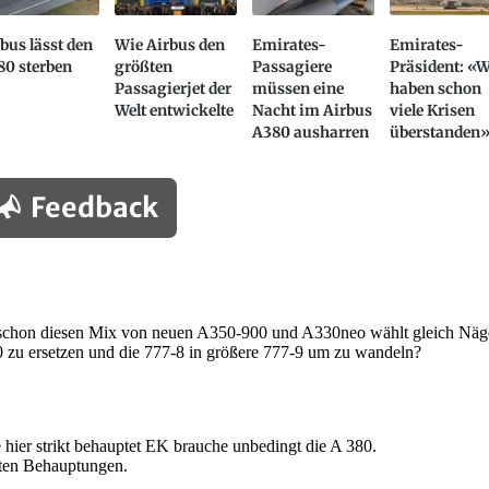
bus lässt den
Wie Airbus den
Emirates-
Emirates-
80 sterben
größten
Passagiere
Präsident: «W
Passagierjet der
müssen eine
haben schon
Welt entwickelte
Nacht im Airbus
viele Krisen
A380 ausharren
überstanden
Feedback