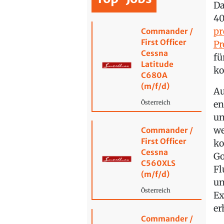
Da
40
pr
Commander /
First Officer
P
Cessna
fü
Latitude
ko
C680A
(m/f/d)
Au
en
Österreich
un
we
Commander /
First Officer
ko
Cessna
Go
C560XLS
Fl
(m/f/d)
un
Österreich
Ex
er
Commander /