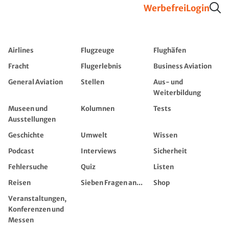
Werbefrei
Login
Airlines
Flugzeuge
Flughäfen
Fracht
Flugerlebnis
Business Aviation
General Aviation
Stellen
Aus- und
Weiterbildung
Museen und
Kolumnen
Tests
Ausstellungen
Geschichte
Umwelt
Wissen
Podcast
Interviews
Sicherheit
Fehlersuche
Quiz
Listen
Reisen
Sieben Fragen an...
Shop
Veranstaltungen,
Konferenzen und
Messen