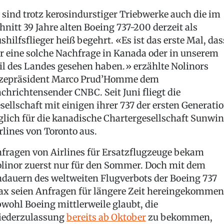
 sind trotz kerosindurstiger Triebwerke auch die im
hnitt 39 Jahre alten Boeing 737-200 derzeit als
shilfsflieger heiß begehrt. «Es ist das erste Mal, das
r eine solche Nachfrage in Kanada oder in unserem
il des Landes gesehen haben.» erzählte Nolinors
zepräsident Marco Prud’Homme dem
chrichtensender CNBC. Seit Juni fliegt die
sellschaft mit einigen ihrer 737 der ersten Generati
glich für die kanadische Chartergesellschaft Sunwi
rlines von Toronto aus.
fragen von Airlines für Ersatzflugzeuge bekam
linor zuerst nur für den Sommer. Doch mit dem
dauern des weltweiten Flugverbots der Boeing 737
x seien Anfragen für längere Zeit hereingekommen
wohl Boeing mittlerweile glaubt, die
ederzulassung
bereits ab Oktober
zu bekommen,