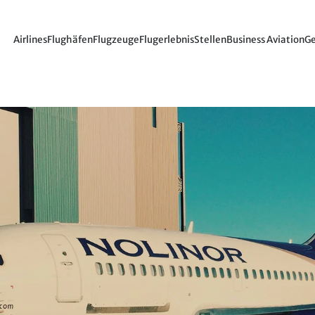
Airlines
Flughäfen
Flugzeuge
Flugerlebnis
Stellen
Business Aviation
Ge