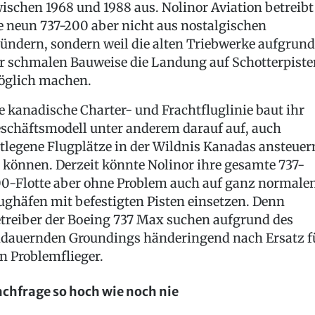
ischen 1968 und 1988 aus. Nolinor Aviation betreibt
e neun 737-200 aber nicht aus nostalgischen
ündern, sondern weil die alten Triebwerke aufgrund
r schmalen Bauweise die Landung auf Schotterpiste
glich machen.
e kanadische Charter- und Frachtfluglinie baut ihr
schäftsmodell unter anderem darauf auf, auch
tlegene Flugplätze in der Wildnis Kanadas ansteuer
 können. Derzeit könnte Nolinor ihre gesamte 737-
0-Flotte aber ohne Problem auch auf ganz normale
ughäfen mit befestigten Pisten einsetzen. Denn
treiber der Boeing 737 Max suchen aufgrund des
dauernden Groundings händeringend nach Ersatz f
n Problemflieger.
chfrage so hoch wie noch nie