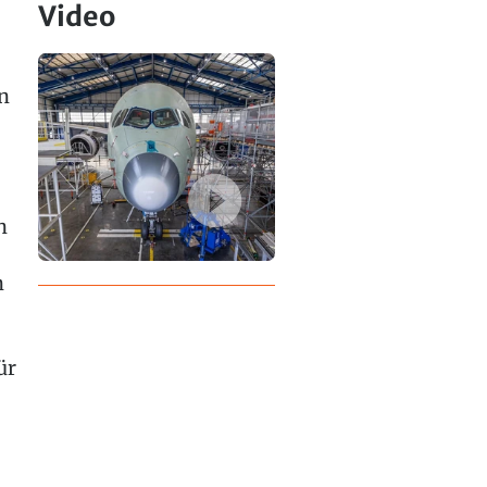
Video
n
n
n
ür