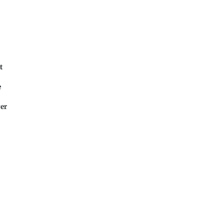
t
e
er