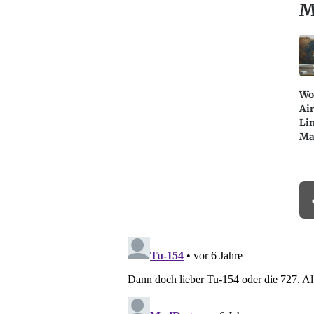
M
Wo 
Air
Lin
Ma