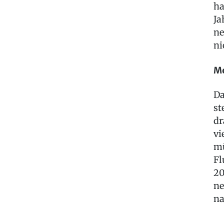
ha
Ja
ne
ni
Me
Da
st
dr
vi
mü
Fl
20
ne
na