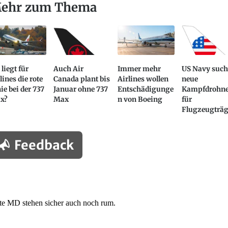
ehr zum Thema
liegt für
Auch Air
Immer mehr
US Navy such
lines die rote
Canada plant bis
Airlines wollen
neue
ie bei der 737
Januar ohne 737
Entschädigunge
Kampfdrohn
x?
Max
n von Boeing
für
Flugzeugträg
Feedback