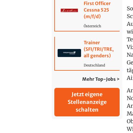
First Officer
So
Cessna 525
Sc
(m/f/d)
Au
Österreich
wi
Te
Trainer
Vi
(SFI/TRI/TRE,
Na
all genders)
Ge
Deutschland
tä
Ai
Mehr Top-Jobs >
An
Jetzt eigene
No
Stellenanzeige
An
schalten
Ma
Ob
Wi