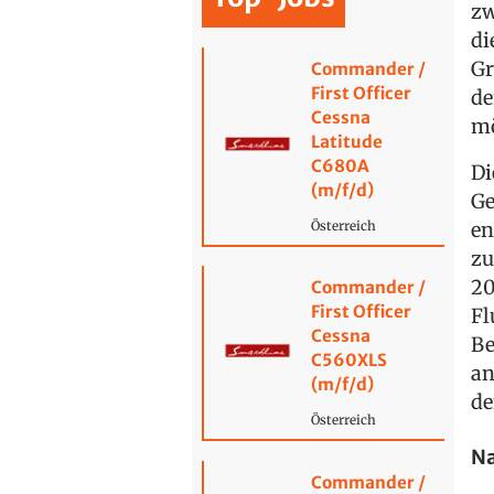
zw
di
Gr
Commander /
First Officer
de
Cessna
mö
Latitude
C680A
Di
(m/f/d)
Ge
en
Österreich
zu
20
Commander /
First Officer
Fl
Cessna
Be
C560XLS
an
(m/f/d)
de
Österreich
Na
Commander /