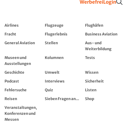
Werbefrei
Login
Airlines
Flugzeuge
Flughäfen
Fracht
Flugerlebnis
Business Aviation
General Aviation
Stellen
Aus- und
Weiterbildung
Museen und
Kolumnen
Tests
Ausstellungen
Geschichte
Umwelt
Wissen
Podcast
Interviews
Sicherheit
Fehlersuche
Quiz
Listen
Reisen
Sieben Fragen an...
Shop
Veranstaltungen,
Konferenzen und
Messen