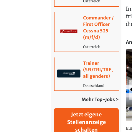
Österreich
In
fr
Commander /
di
First Officer
Cessna 525
(m/f/d)
Am
Österreich
Trainer
(SFI/TRI/TRE,
all genders)
Deutschland
Mehr Top-Jobs >
Jetzt eigene
Stellenanzeige
Ein
schalten