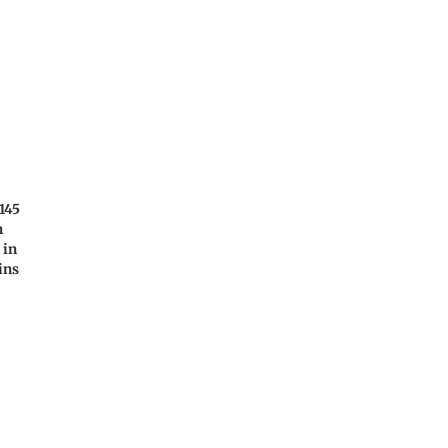
145
n
 in
ins