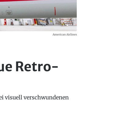
American Airlines
ue Retro-
ei visuell verschwundenen