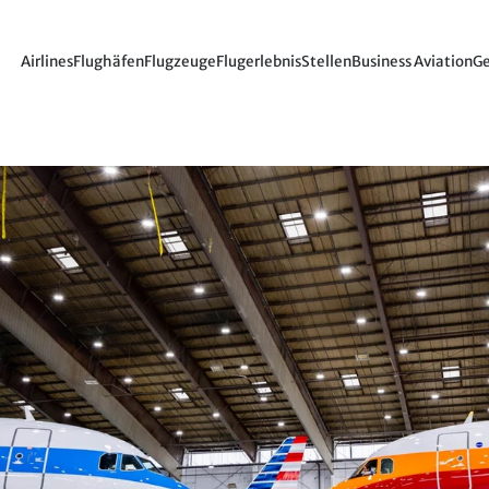
Airlines
Flughäfen
Flugzeuge
Flugerlebnis
Stellen
Business Aviation
Ge