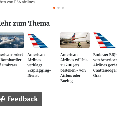
ben von PSA Airlines.
ehr zum Thema
erican ordert
American
American
Embraer ERJ-
i Bombardier
Airlines
Airlines will bis
von America
d Embraer
verklagt
zu 200 Jets
Airlines gerät
Skiplagging-
bestellen - von
Chattanooga 
Dienst
Airbus oder
Gras
Boeing
Feedback