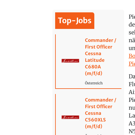
Pi
Top-Jobs
de
se
nä
Commander /
First Officer
un
Cessna
Bo
Latitude
Pi
C680A
(m/f/d)
Da
Fl
Österreich
Ai
Pi
Commander /
First Officer
nu
Cessna
La
C560XLS
A3
(m/f/d)
N5