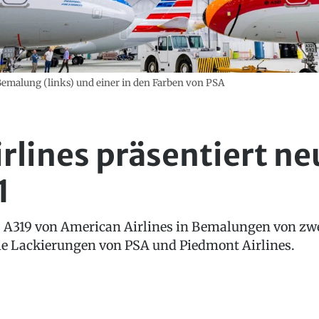
Bemalung (links) und einer in den Farben von PSA
rlines präsentiert ne
1
s A319 von American Airlines in Bemalungen von zw
die Lackierungen von PSA und Piedmont Airlines.