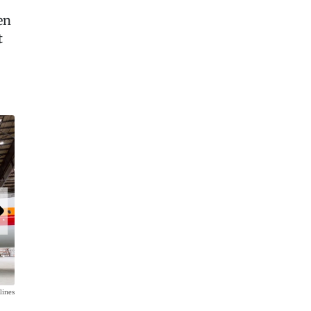
en
t
lines
Auf beiden ist allerdings auch ein American-Schriftzug samt L