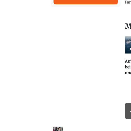
Far
M
Am
be
un