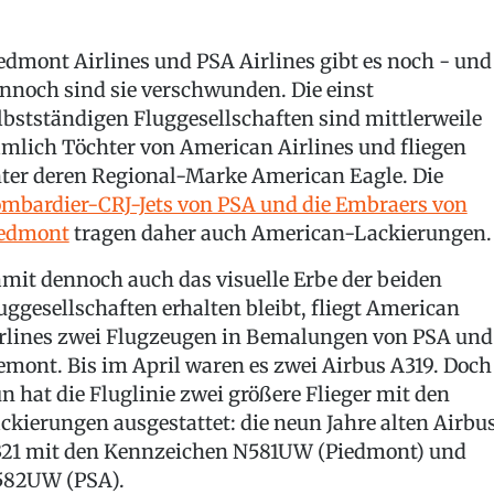
edmont Airlines und PSA Airlines gibt es noch - und
nnoch sind sie verschwunden. Die einst
lbstständigen Fluggesellschaften sind mittlerweile
mlich Töchter von American Airlines und fliegen
ter deren Regional-Marke American Eagle. Die
mbardier-CRJ-Jets von PSA und die Embraers von
edmont
tragen daher auch American-Lackierungen.
mit dennoch auch das visuelle Erbe der beiden
uggesellschaften erhalten bleibt, fliegt American
rlines zwei Flugzeugen in Bemalungen von PSA und
emont. Bis im April waren es zwei Airbus A319. Doch
n hat die Fluglinie zwei größere Flieger mit den
ckierungen ausgestattet: die neun Jahre alten Airbu
21 mit den Kennzeichen N581UW (Piedmont) und
82UW (PSA).