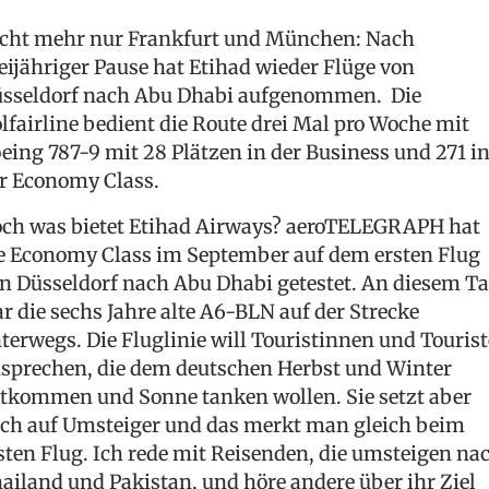
cht mehr nur Frankfurt und München: Nach
eijähriger Pause hat Etihad wieder Flüge von
sseldorf nach Abu Dhabi aufgenommen. Die
lfairline bedient die Route drei Mal pro Woche mit
eing 787-9 mit 28 Plätzen in der Business und 271 i
r Economy Class.
ch was bietet Etihad Airways? aeroTELEGRAPH hat
e Economy Class im September auf dem ersten Flug
n Düsseldorf nach Abu Dhabi getestet. An diesem T
r die sechs Jahre alte A6-BLN auf der Strecke
terwegs. Die Fluglinie will Touristinnen und Touris
sprechen, die dem deutschen Herbst und Winter
tkommen und Sonne tanken wollen. Sie setzt aber
ch auf Umsteiger und das merkt man gleich beim
sten Flug. Ich rede mit Reisenden, die umsteigen na
ailand und Pakistan, und höre andere über ihr Ziel