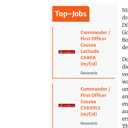
Ni
Top-Jobs
dr
Dü
Go
Commander /
First Officer
Bo
Cessna
de
Latitude
C680A
Do
(m/f/d)
di
vo
Österreich
wa
un
Commander /
First Officer
an
Cessna
en
C560XLS
au
(m/f/d)
er
Österreich
Th