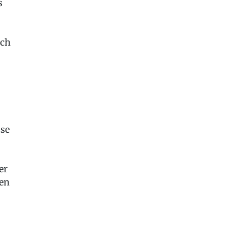
s
Ich
se
er
len