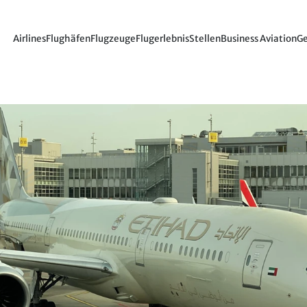
Airlines
Flughäfen
Flugzeuge
Flugerlebnis
Stellen
Business Aviation
Ge