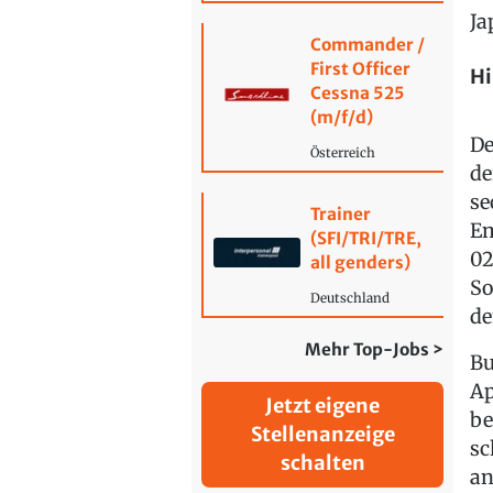
Ja
Commander /
First Officer
Hi
Cessna 525
(m/f/d)
De
Österreich
de
se
Trainer
Em
(SFI/TRI/TRE,
02
all genders)
So
Deutschland
de
Mehr Top-Jobs >
Bu
Ap
Jetzt eigene
be
Stellenanzeige
sc
schalten
an