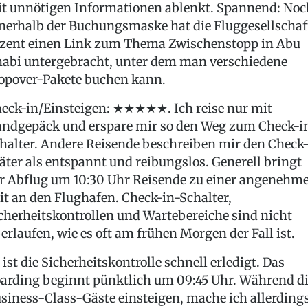
t unnötigen Informationen ablenkt. Spannend: Noc
nerhalb der Buchungsmaske hat die Fluggesellschaf
zent einen Link zum Thema Zwischenstopp in Abu
abi untergebracht, unter dem man verschiedene
opover-Pakete buchen kann.
eck-in/Einsteigen: ★★★★★. Ich reise nur mit
ndgepäck und erspare mir so den Weg zum Check-i
halter. Andere Reisende beschreiben mir den Check
äter als entspannt und reibungslos. Generell bringt
r Abflug um 10:30 Uhr Reisende zu einer angenehm
it an den Flughafen. Check-in-Schalter,
cherheitskontrollen und Wartebereiche sind nicht
erlaufen, wie es oft am frühen Morgen der Fall ist.
 ist die Sicherheitskontrolle schnell erledigt. Das
arding beginnt pünktlich um 09:45 Uhr. Während d
siness-Class-Gäste einsteigen, mache ich allerding