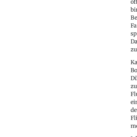
of
bi
Be
Fa
sp
Da
zu
Ka
Bo
Dü
zu
Fl
ei
de
Fl
me