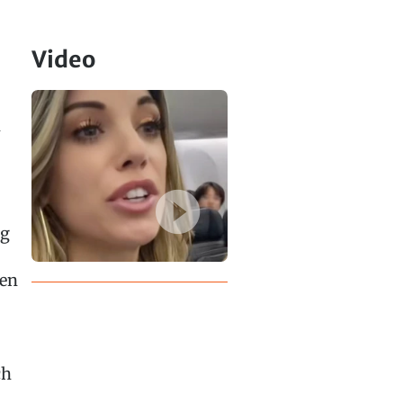
Video
n
ag
ten
ch