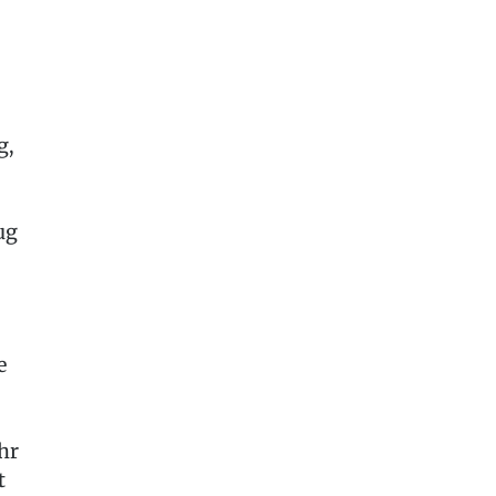
g,
ug
e
hr
t