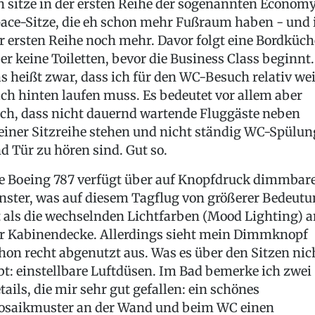
h sitze in der ersten Reihe der sogenannten Econom
ace-Sitze, die eh schon mehr Fußraum haben - und 
r ersten Reihe noch mehr. Davor folgt eine Bordküch
er keine Toiletten, bevor die Business Class beginnt.
s heißt zwar, dass ich für den WC-Besuch relativ wei
ch hinten laufen muss. Es bedeutet vor allem aber
ch, dass nicht dauernd wartende Fluggäste neben
iner Sitzreihe stehen und nicht ständig WC-Spülun
d Tür zu hören sind. Gut so.
e Boeing 787 verfügt über auf Knopfdruck dimmbar
nster, was auf diesem Tagflug von größerer Bedeut
t als die wechselnden Lichtfarben (Mood Lighting) a
r Kabinendecke. Allerdings sieht mein Dimmknopf
hon recht abgenutzt aus. Was es über den Sitzen nic
bt: einstellbare Luftdüsen. Im Bad bemerke ich zwei
tails, die mir sehr gut gefallen: ein schönes
saikmuster an der Wand und beim WC einen