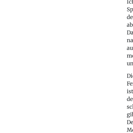
Ic
Sp
de
ab
Da
na
au
me
un
Di
Fe
is
de
sc
gi
De
Mo