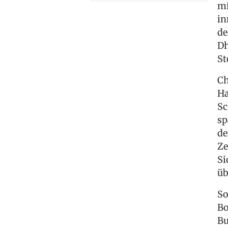
mi
in
de
Dh
St
Ch
Ha
Sc
sp
de
Ze
Si
üb
So
Bo
Bu