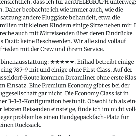
fensichtlich, dass ich für aeroTELEGRAPH unterweg
n. Daher beobachte ich wie immer auch, wie die
satzung andere Fluggäste behandelt, etwa die
milien mit kleinen Kindern einige Sitze neben mir. 
reche auch mit Mitreisenden über deren Eindrücke.
s Fazit: keine Beschwerden. Wir alle sind vollauf
frieden mit der Crew und ihrem Service.
binenausstattung: ★★★★★. Etihad betreibt einige
eing 787-9 mit und einige ohne First Class. Auf der
sseldorf-Route kommen Dreamliner ohne erste Klas
m Einsatz. Eine Premium Economy gibt es bei der
uggesellschaft gar nicht. Die Economy Class ist in
ner 3-3-3-Konfiguration bestuhlt. Obwohl ich als ein
r letzten Reisenden einsteige, finde ich im nicht vol
ieger problemlos einen Handgepäckfach-Platz für
inen Rucksack.