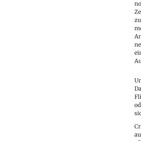
no
Ze
zu
me
An
ne
ei
Au
Um
Da
Fl
od
si
Cr
au