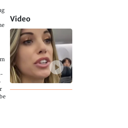
ng
Video
he
em
n-
o
r
be