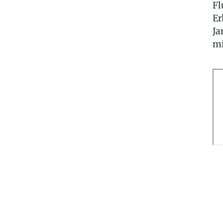
Fl
Er
Ja
mi