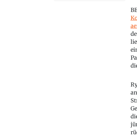
BE
Ko
a
de
li
ei
Pa
di
Ry
an
St
Ge
di
jü
rü