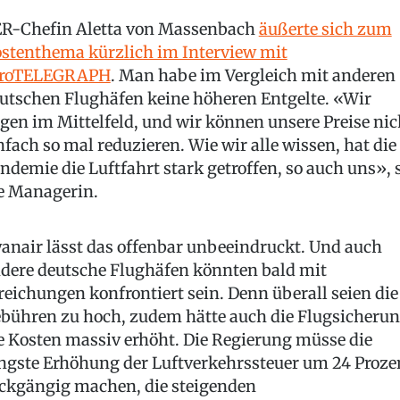
R-Chefin Aletta von Massenbach
äußerte sich zum
stenthema kürzlich im Interview mit
eroTELEGRAPH
. Man habe im Vergleich mit anderen
utschen Flughäfen keine höheren Entgelte. «Wir
egen im Mittelfeld, und wir können unsere Preise nic
nfach so mal reduzieren. Wie wir alle wissen, hat die
ndemie die Luftfahrt stark getroffen, so auch uns», 
e Managerin.
anair lässt das offenbar unbeeindruckt. Und auch
dere deutsche Flughäfen könnten bald mit
reichungen konfrontiert sein. Denn überall seien die
bühren zu hoch, zudem hätte auch die Flugsicheru
e Kosten massiv erhöht. Die Regierung müsse die
ngste Erhöhung der Luftverkehrssteuer um 24 Proze
ckgängig machen, die steigenden