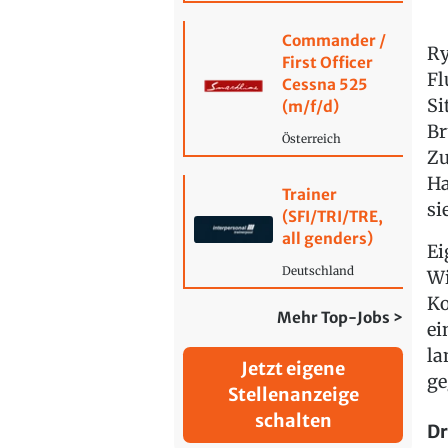
Commander /
Ry
First Officer
Fl
Cessna 525
Si
(m/f/d)
Br
Österreich
Zu
Ha
Trainer
si
(SFI/TRI/TRE,
all genders)
Ei
Deutschland
Wi
Ko
Mehr Top-Jobs >
ei
la
Jetzt eigene
ge
Stellenanzeige
schalten
Dr