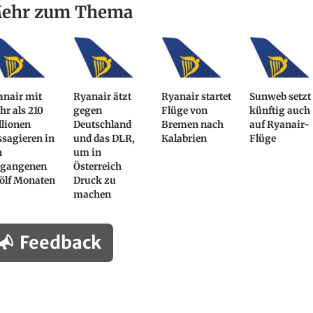
ehr zum Thema
anair mit
Ryanair ätzt
Ryanair startet
Sunweb setzt
r als 210
gegen
Flüge von
künftig auch
llionen
Deutschland
Bremen nach
auf Ryanair-
sagieren in
und das DLR,
Kalabrien
Flüge
n
um in
rgangenen
Österreich
ölf Monaten
Druck zu
machen
Feedback