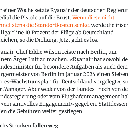
r einer Woche setzte Ryanair der deutschen Regieru
dial die Pistole auf die Brust.
Wenn diese nicht
hnellstens die Standortkosten senke,
werde die irisc
lligairline 10 Prozent der Flüge ab Deutschland
reichen, so die Drohung. Jetzt geht es los.
anair-Chef Eddie Wilson reiste nach Berlin, um
inem Ärger Luft zu machen. «Ryanair hat sowohl d
ndesminister für besondere Aufgaben als auch dem
rgermeister von Berlin im Januar 2024 einen Siebe
hres-Wachstumsplan für Deutschland vorgelegt», s
r Manager. Aber weder von der Bundes- noch von de
ndesregierung oder vom Flughafenmanagement ha
 «ein sinnvolles Engagement» gegeben. Stattdessen
ien die Gebühren weiter gestiegen.
chs Strecken fallen weg