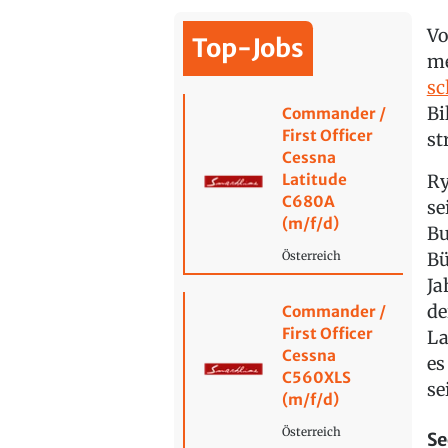
Vo
Top-Jobs
me
sc
Bi
Commander /
First Officer
st
Cessna
Latitude
Ry
C680A
se
(m/f/d)
Bu
Bü
Österreich
Ja
de
Commander /
First Officer
La
Cessna
es
C560XLS
se
(m/f/d)
Österreich
Se