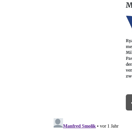
M
Ry
meh
Mi
Pas
de
ve
zw