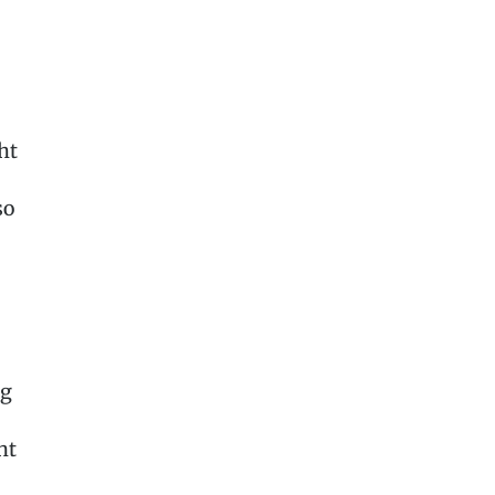
ht
so
ng
nt