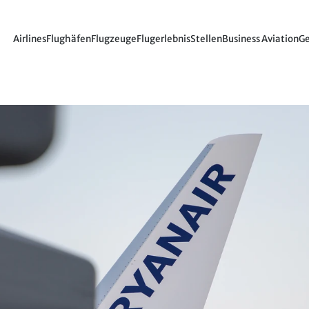
Airlines
Flughäfen
Flugzeuge
Flugerlebnis
Stellen
Business Aviation
Ge