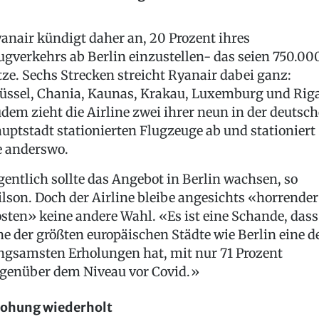
anair kündigt daher an, 20 Prozent ihres
ugverkehrs ab Berlin einzustellen- das seien 750.00
tze. Sechs Strecken streicht Ryanair dabei ganz:
üssel, Chania, Kaunas, Krakau, Luxemburg und Riga
dem zieht die Airline zwei ihrer neun in der deutsc
uptstadt stationierten Flugzeuge ab und stationiert
e anderswo.
gentlich sollte das Angebot in Berlin wachsen, so
lson. Doch der Airline bleibe angesichts «horrender
sten» keine andere Wahl. «Es ist eine Schande, dass
ne der größten europäischen Städte wie Berlin eine d
ngsamsten Erholungen hat, mit nur 71 Prozent
genüber dem Niveau vor Covid.»
ohung wiederholt