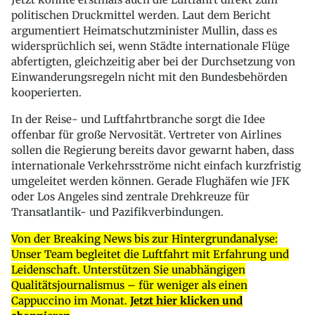
politischen Druckmittel werden. Laut dem Bericht
argumentiert Heimatschutzminister Mullin, dass es
widersprüchlich sei, wenn Städte internationale Flüge
abfertigten, gleichzeitig aber bei der Durchsetzung von
Einwanderungsregeln nicht mit den Bundesbehörden
kooperierten.
In der Reise- und Luftfahrtbranche sorgt die Idee
offenbar für große Nervosität. Vertreter von Airlines
sollen die Regierung bereits davor gewarnt haben, dass
internationale Verkehrsströme nicht einfach kurzfristig
umgeleitet werden können. Gerade Flughäfen wie JFK
oder Los Angeles sind zentrale Drehkreuze für
Transatlantik- und Pazifikverbindungen.
Von der Breaking News bis zur Hintergrundanalyse:
Unser Team begleitet die Luftfahrt mit Erfahrung und
Leidenschaft. Unterstützen Sie unabhängigen
Qualitätsjournalismus – für weniger als einen
Cappuccino im Monat.
Jetzt hier klicken und