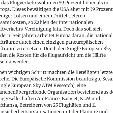
t das Flugverkehrsvolumen 59 Prozent höher als in
ropa. Dieses bewältigen die USA aber mit 39 Prozent
niger Lotsen und einem Drittel tieferen
samtkosten, so Zahlen der Internationalen
ftverkehrs-Vereinigung Iata. Doch das soll sich
dern. Seit Jahren arbeitet Europa daran, die nationa
fträume durch einen einzigen paneuropäischen
ftraum zu ersetzen. Durch den Single European Sky
llen die Kosten für die Flugaufsicht um die Hälfte
senkt werden.
nen wichtigen Schritt machten die Beteiligten letzte
che. Die Europäische Kommission beauftragte Sesa
ingle European Sky ATM Research), eine
anchenübergreifende Organisation bestehend aus d
uggesellschaften Air France, Easyjet, KLM und
fthansa, Betreibern von 25 Flughäfen und 11
ugsicherheitsorganisationen mit der Planung und