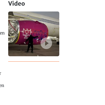
Video
len
r
en