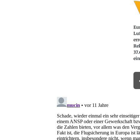
Eu
Lu
err
Re
37.
ei