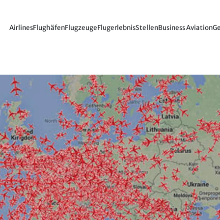
Airlines
Flughäfen
Flugzeuge
Flugerlebnis
Stellen
Business Aviation
Ge