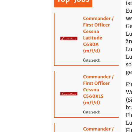
is
Eu
we
Commander /
First Officer
Ge
Cessna
Lu
Latitude
än
C680A
Lu
(m/f/d)
Lu
Österreich
so
ge
Commander /
First Officer
Ei
Cessna
Wo
C560XLS
(S
(m/f/d)
br
Österreich
Fl
Lu
Commander /
Fl