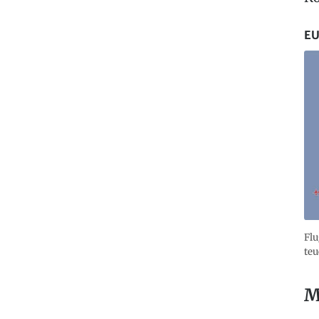
EU
Flu
teu
M