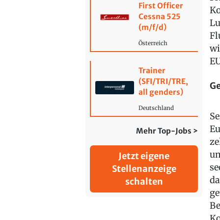
First Officer
Ko
Cessna 525
Lu
(m/f/d)
Fl
Österreich
wi
EU
Trainer
(SFI/TRI/TRE,
Ge
all genders)
Deutschland
Se
Eu
Mehr Top-Jobs >
ze
um
Jetzt eigene
se
Stellenanzeige
da
schalten
ge
Be
Ko