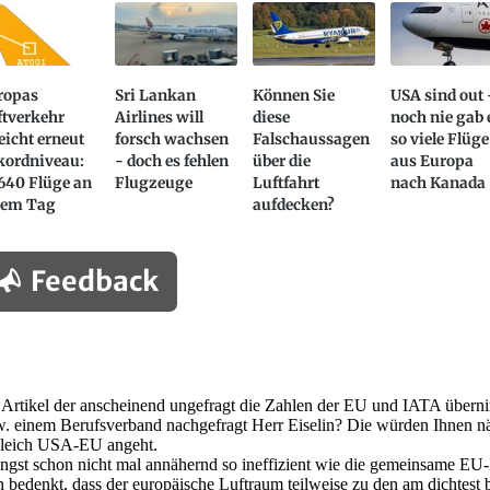
ropas
Sri Lankan
Können Sie
USA sind out 
ftverkehr
Airlines will
diese
noch nie gab 
eicht erneut
forsch wachsen
Falschaussagen
so viele Flüge
kordniveau:
- doch es fehlen
über die
aus Europa
640 Flüge an
Flugzeuge
Luftfahrt
nach Kanada
nem Tag
aufdecken?
Feedback