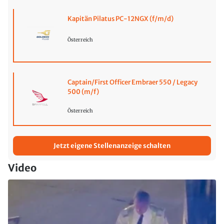
Kapitän Pilatus PC-12NGX (f/m/d)
Österreich
Captain/First Officer Embraer 550 / Legacy
500 (m/f)
Österreich
Jetzt eigene Stellenanzeige schalten
Video