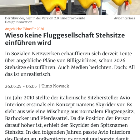
Der Skyrider, hier in der Version 2.0: Eine provokante
Avio Interiors
Designinnovation.
Angebliche Pläne für 2026
Wieso keine Fluggesellschaft Stehsitze
einführen wird
In Sozialen Netzwerken echauffieren sich derzeit Leute
über angebliche Pläne von Billigairlines, schon 2026
Stehsitze einzuführen. Auch Medien berichten. Doch: All
das ist unrealistisch.
Timo Nowack
26.05.25 - 06:05
Im Jahr 2010 stellte der italienische Sitzhersteller Avio
Interiors erstmals ein Konzept namens Skyrider vor. Es
sieht aus wie eine Mischung aus normalem Flugzeugsitz,
Barhocker und Pferdesattel. Da die Position der Person
darauf höher ist, erhielt der Skyrider den Spitznamen
Stehsitz. In den folgenden Jahren passte Avio Interiors
das Design an, präsentierte es erneut und sorgte damit