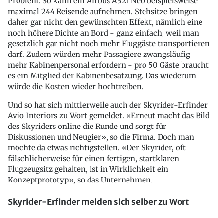
Problem. So kann ein Airbus A321 Neo beispielsweise
maximal 244 Reisende aufnehmen. Stehsitze bringen
daher gar nicht den gewünschten Effekt, nämlich eine
noch höhere Dichte an Bord - ganz einfach, weil man
gesetzlich gar nicht noch mehr Fluggäste transportieren
darf. Zudem würden mehr Passagiere zwangsläufig
mehr Kabinenpersonal erfordern - pro 50 Gäste braucht
es ein Mitglied der Kabinenbesatzung. Das wiederum
würde die Kosten wieder hochtreiben.
Und so hat sich mittlerweile auch der Skyrider-Erfinder
Avio Interiors zu Wort gemeldet. «Erneut macht das Bild
des Skyriders online die Runde und sorgt für
Diskussionen und Neugier», so die Firma. Doch man
möchte da etwas richtigstellen. «Der Skyrider, oft
fälschlicherweise für einen fertigen, startklaren
Flugzeugsitz gehalten, ist in Wirklichkeit ein
Konzeptprototyp», so das Unternehmen.
Skyrider-Erfinder melden sich selber zu Wort