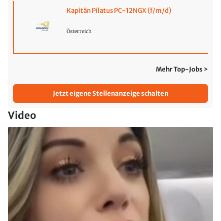
Kapitän Pilatus PC-12NGX (f/m/d)
Österreich
Mehr Top-Jobs >
Jetzt eigene Stellenanzeige schalten
Video