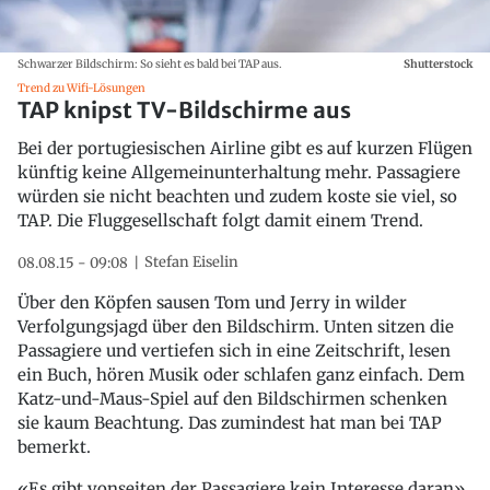
Schwarzer Bildschirm: So sieht es bald bei TAP aus.
Shutterstock
Trend zu Wifi-Lösungen
TAP knipst TV-Bildschirme aus
Bei der portugiesischen Airline gibt es auf kurzen Flügen
künftig keine Allgemeinunterhaltung mehr. Passagiere
würden sie nicht beachten und zudem koste sie viel, so
TAP. Die Fluggesellschaft folgt damit einem Trend.
Stefan Eiselin
08.08.15 - 09:08
Über den Köpfen sausen Tom und Jerry in wilder
Verfolgungsjagd über den Bildschirm. Unten sitzen die
Passagiere und vertiefen sich in eine Zeitschrift, lesen
ein Buch, hören Musik oder schlafen ganz einfach. Dem
Katz-und-Maus-Spiel auf den Bildschirmen schenken
sie kaum Beachtung. Das zumindest hat man bei TAP
bemerkt.
«Es gibt vonseiten der Passagiere kein Interesse daran»,